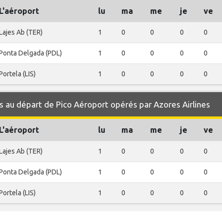
L'aéroport
lu
ma
me
je
ve
Lajes Ab (TER)
1
0
0
0
0
Ponta Delgada (PDL)
1
0
0
0
0
Portela (LIS)
1
0
0
0
0
 au départ de Pico Aéroport opérés par Azores Airlines
L'aéroport
lu
ma
me
je
ve
Lajes Ab (TER)
1
0
0
0
0
Ponta Delgada (PDL)
1
0
0
0
0
Portela (LIS)
1
0
0
0
0