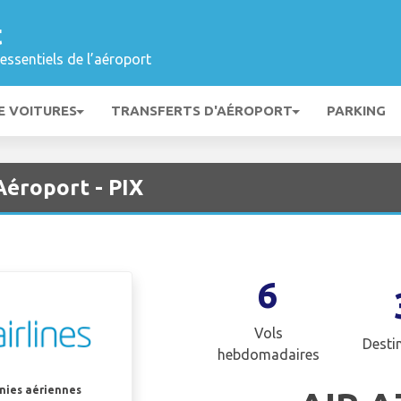
t
essentiels de l’aéroport
E VOITURES
TRANSFERTS D'AÉROPORT
PARKING
Aéroport - PIX
6
Vols
Desti
hebdomadaires
gnies aériennes