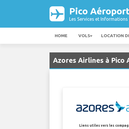
Pico Aéropor
Les Services et Informations 
HOME
VOLS
LOCATION D
Azores Airlines à Pico 
Liens utiles vers les compa