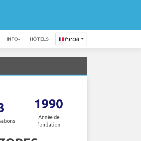
INFO
HÔTELS
français
1990
3
Année de
nations
fondation