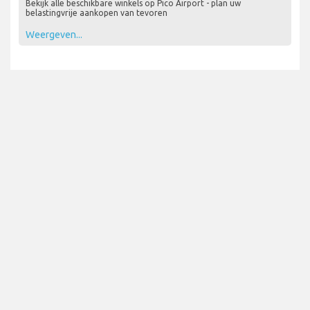
Bekijk alle beschikbare winkels op Pico Airport - plan uw
belastingvrije aankopen van tevoren
Weergeven...