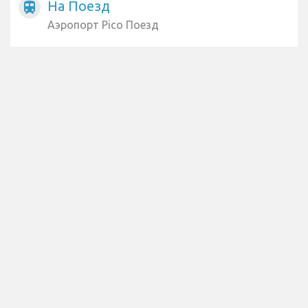
На Поезд
train
Аэропорт Pico Поезд