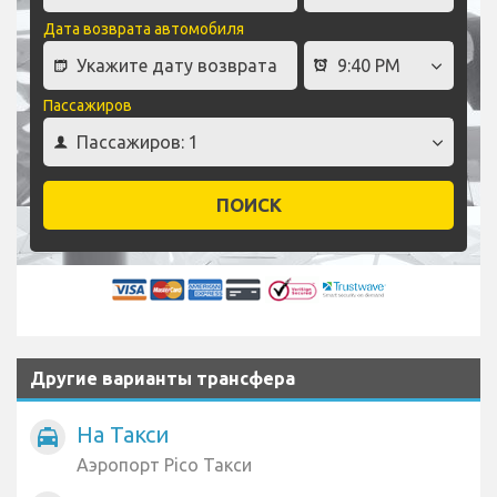
Дата возврата автомобиля
Пассажиров
ПОИСК
Другие варианты трансфера
На Такси
local_taxi
Аэропорт Pico Такси