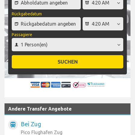
Rückgabedatum
Passagiere
SUCHEN
Andere Transfer Angebote
Bei Zug
train
Pico Flughafen Zug