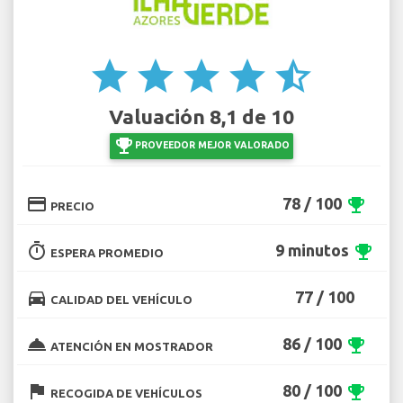
star
star
star
star
star_half
Valuación 8,1 de 10
emoji_events
PROVEEDOR MEJOR VALORADO
credit_card
78 / 100
emoji_events
PRECIO
timer
9 minutos
emoji_events
ESPERA PROMEDIO
directions_car
77 / 100
CALIDAD DEL VEHÍCULO
room_service
86 / 100
emoji_events
ATENCIÓN EN MOSTRADOR
flag
80 / 100
emoji_events
RECOGIDA DE VEHÍCULOS