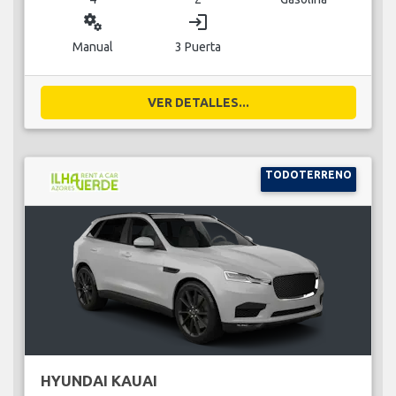
miscellaneous_services
login
Manual
3 Puerta
VER DETALLES...
TODOTERRENO
HYUNDAI KAUAI