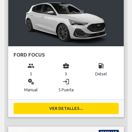
FORD FOCUS
group
business_center
local_gas_station
5
3
Diésel
miscellaneous_services
login
Manual
5 Puerta
VER DETALLES...