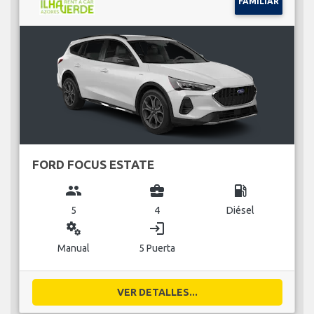
FAMILIAR
FORD FOCUS ESTATE
group
business_center
local_gas_station
5
4
Diésel
miscellaneous_services
login
Manual
5 Puerta
VER DETALLES...