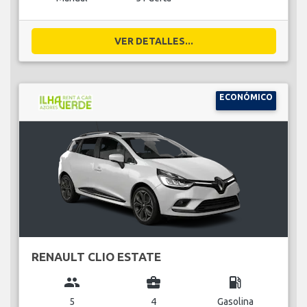
VER DETALLES...
ECONÓMICO
RENAULT CLIO ESTATE
group
business_center
local_gas_station
5
4
Gasolina