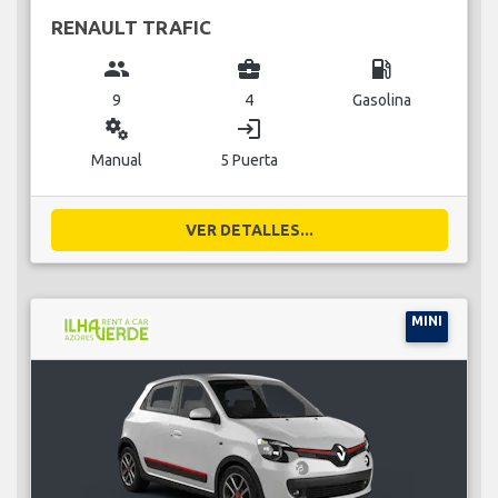
RENAULT TRAFIC
group
business_center
local_gas_station
9
4
Gasolina
miscellaneous_services
login
Manual
5 Puerta
VER DETALLES...
MINI