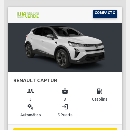
COMPACTO
RENAULT CAPTUR
group
business_center
local_gas_station
5
3
Gasolina
miscellaneous_services
login
Automático
5 Puerta