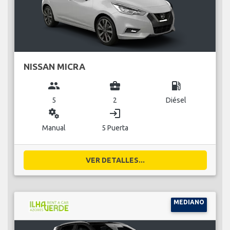
NISSAN MICRA
group
business_center
local_gas_station
5
2
Diésel
miscellaneous_services
login
Manual
5 Puerta
VER DETALLES...
MEDIANO