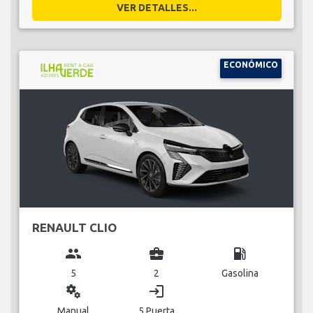
VER DETALLES...
ECONÓMICO
RENAULT CLIO
group
business_center
local_gas_station
5
2
Gasolina
miscellaneous_services
login
Manual
5 Puerta