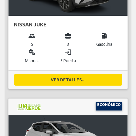
NISSAN JUKE
group
business_center
local_gas_station
5
3
Gasolina
miscellaneous_services
login
Manual
5 Puerta
VER DETALLES...
ECONÓMICO