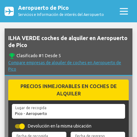
Aeropuerto de Pico
Servicios e Información de interés del Aeropuerto
ILHA VERDE coches de alquiler en Aeropuerto
de Pico
emoji_events
Clasificado #1 Desde 5
Compare empresas de alquiler de coches en Aeropuerto de
Pico
PRECIOS INMEJORABLES EN COCHES DE
ALQUILER
Lugar de recogida
Devolución en la misma ubicación
Fecha de recogida
Fecha de regreso