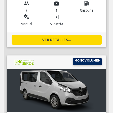
group
business_center
local_gas_station
7
1
Gasolina
miscellaneous_services
login
Manual
5 Puerta
VER DETALLES...
MONOVOLUMEN