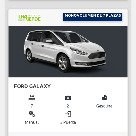
MONOVOLUMEN DE 7 PLAZAS
FORD GALAXY
group
business_center
local_gas_station
7
2
Gasolina
miscellaneous_services
login
Manual
5 Puerta