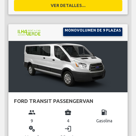
VER DETALLES...
MONOVOLUMEN DE 9 PLAZAS
FORD TRANSIT PASSENGERVAN
group
business_center
local_gas_station
9
4
Gasolina
miscellaneous_services
login