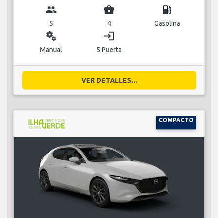
group
business_center
local_gas_station
5
4
Gasolina
miscellaneous_services
login
Manual
5 Puerta
VER DETALLES...
COMPACTO