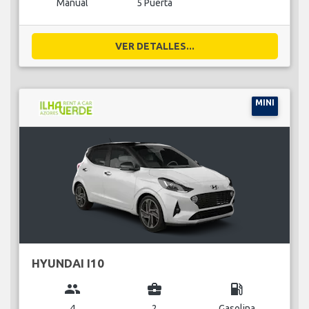
Manual
5 Puerta
VER DETALLES...
MINI
HYUNDAI I10
group
business_center
local_gas_station
4
2
Gasolina