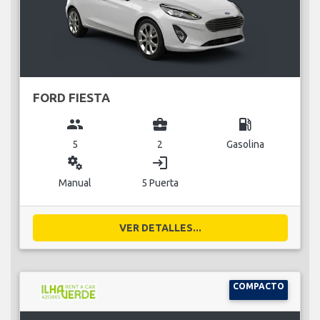
FORD FIESTA
group
business_center
local_gas_station
5
2
Gasolina
miscellaneous_services
login
Manual
5 Puerta
VER DETALLES...
COMPACTO