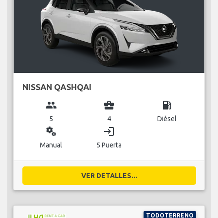
NISSAN QASHQAI
group
business_center
local_gas_station
5
4
Diésel
miscellaneous_services
login
Manual
5 Puerta
VER DETALLES...
TODOTERRENO