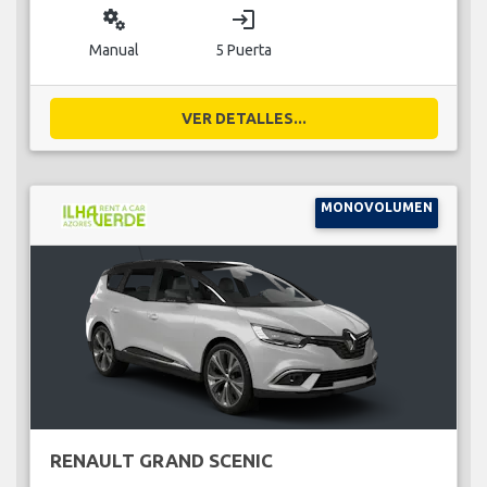
miscellaneous_services
login
Manual
5 Puerta
VER DETALLES...
MONOVOLUMEN
RENAULT GRAND SCENIC