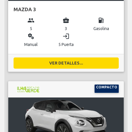
MAZDA 3
group
business_center
local_gas_station
5
3
Gasolina
miscellaneous_services
login
Manual
5 Puerta
VER DETALLES...
COMPACTO