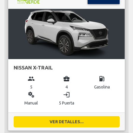
NISSAN X-TRAIL
group
business_center
local_gas_station
5
4
Gasolina
miscellaneous_services
login
Manual
5 Puerta
VER DETALLES...