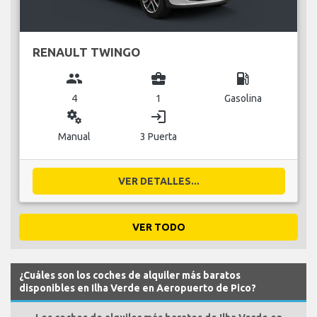
RENAULT TWINGO
group
business_center
local_gas_station
4
1
Gasolina
miscellaneous_services
login
Manual
3 Puerta
VER DETALLES...
VER TODO
¿Cuáles son los coches de alquiler más baratos
disponibles en Ilha Verde en Aeropuerto de Pico?