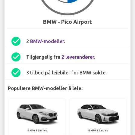
BMW - Pico Airport
check_circle
2
BMW-modeller
.
check_circle
Tilgjengelig fra
2 leverandører
.
check_circle
3 tilbud på leiebiler for BMW søkte.
Populære BMW-modeller å leie:
BMW 1 Series
BMW 3 Series