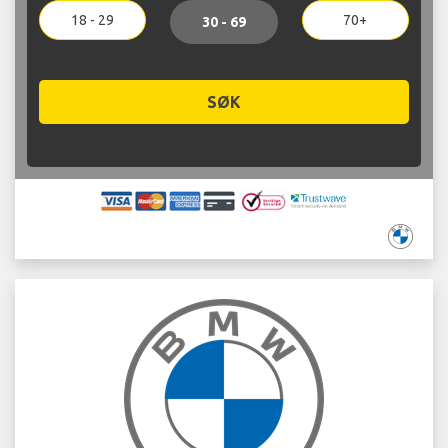
18 - 29
70+
30 - 69
SØK