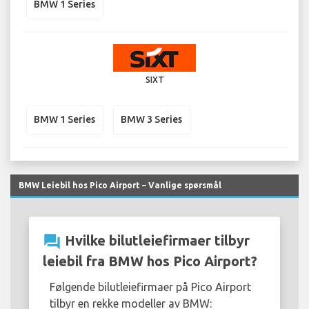
BMW 1 Series
SIXT
BMW 1 Series
BMW 3 Series
BMW Leiebil hos Pico Airport – Vanlige spørsmål
question_answer
Hvilke bilutleiefirmaer tilbyr
leiebil fra BMW hos Pico Airport?
Følgende bilutleiefirmaer på Pico Airport
tilbyr en rekke modeller av BMW: