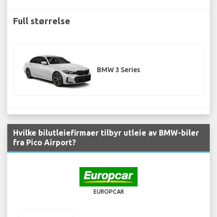
Full størrelse
BMW 3 Series
Hvilke bilutleiefirmaer tilbyr utleie av BMW-biler
fra Pico Airport?
EUROPCAR