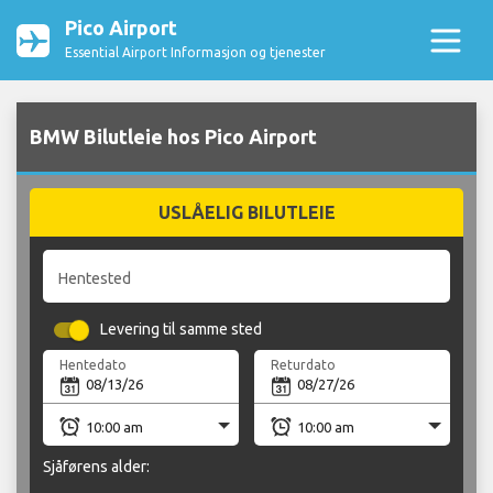
Pico Airport
Essential Airport Informasjon og tjenester
BMW Bilutleie hos Pico Airport
USLÅELIG BILUTLEIE
Hentested
Levering til samme sted
Hentedato
Returdato
Sjåførens alder: