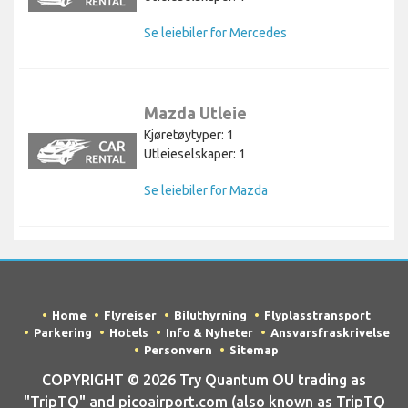
Se leiebiler for Mercedes
Mazda Utleie
Kjøretøytyper: 1
Utleieselskaper: 1
Se leiebiler for Mazda
Home
Flyreiser
Biluthyrning
Flyplasstransport
Parkering
Hotels
Info & Nyheter
Ansvarsfraskrivelse
Personvern
Sitemap
COPYRIGHT © 2026 Try Quantum OU trading as
"TripTQ" and picoairport.com (also known as TripTQ