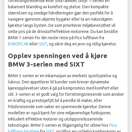
forretningsreisende eller små familier, tilbyr 1-serien en
balansert blanding av komfort og ytelse. Den kompakte
størrelsen og smidige håndteringen gjør den perfekt for å
navigere gjennom ukjente bygater eller ta en naturskjønn
kjøretur langs kysten. De som prioriterer miljøbevissthet vil
sette pris på de drivstoffeffektive motorene. Du kan bestille
BMW 1-serien for din neste reise på Pico lufthavn fra
EUROPCAR
eller
SIXT
, og sikre deg en jevn og stilig kjøretur.
Opplev spenningen ved å kjøre
BMW 3-serien med SIXT
BMW 3-serien er en inkarnasjon av merkets sportsytelse og
luksus. Den appellerer til kunder som krever dynamiske
kjøreopplevelser uten å gå på kompromiss med komfort eller
stil. 3-serien er et godt valg for forretningsreisende som ønsker
en kraftig og prestisjefylt bil å pendle til møter, eller
fritidsreisende som søker en spennende kjøretur. Denne
modellen er også kjent for sine miljøvennlige funksjoner,
inkludert effektive motorer og utslippsreduserende
teknologier. BMW 3-serien er tilgjengelig for utleie hos
Pico
lufthavn bilutleie
fra
SIXT
, og tilbyr en uslåelig kombinasjon av