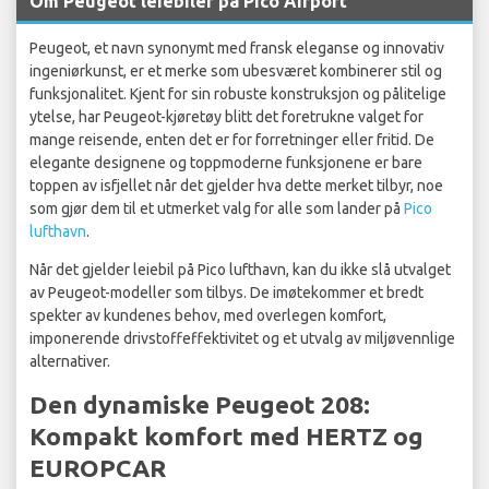
Om Peugeot leiebiler på Pico Airport
Peugeot, et navn synonymt med fransk eleganse og innovativ
ingeniørkunst, er et merke som ubesværet kombinerer stil og
funksjonalitet. Kjent for sin robuste konstruksjon og pålitelige
ytelse, har Peugeot-kjøretøy blitt det foretrukne valget for
mange reisende, enten det er for forretninger eller fritid. De
elegante designene og toppmoderne funksjonene er bare
toppen av isfjellet når det gjelder hva dette merket tilbyr, noe
som gjør dem til et utmerket valg for alle som lander på
Pico
lufthavn
.
Når det gjelder leiebil på Pico lufthavn, kan du ikke slå utvalget
av Peugeot-modeller som tilbys. De imøtekommer et bredt
spekter av kundenes behov, med overlegen komfort,
imponerende drivstoffeffektivitet og et utvalg av miljøvennlige
alternativer.
Den dynamiske Peugeot 208:
Kompakt komfort med HERTZ og
EUROPCAR