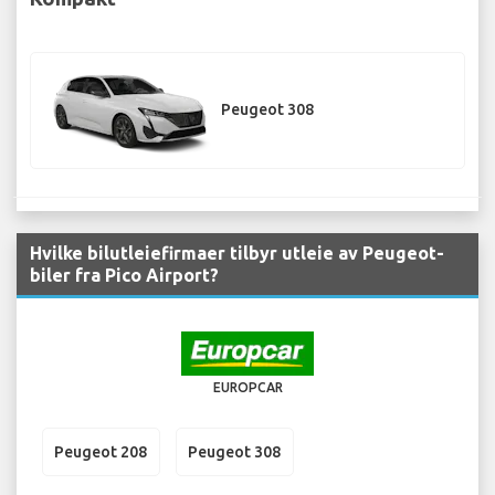
Peugeot 308
Hvilke bilutleiefirmaer tilbyr utleie av Peugeot-
biler fra Pico Airport?
EUROPCAR
Peugeot 208
Peugeot 308