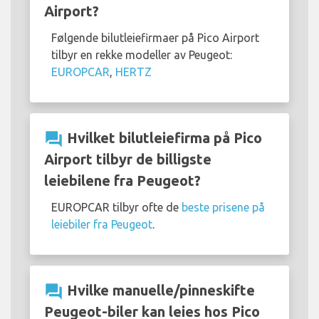
Airport?
Følgende bilutleiefirmaer på Pico Airport
tilbyr en rekke modeller av Peugeot:
EUROPCAR
,
HERTZ
question_answer
Hvilket bilutleiefirma på Pico
Airport tilbyr de billigste
leiebilene fra Peugeot?
EUROPCAR tilbyr ofte de
beste prisene på
leiebiler fra Peugeot
.
question_answer
Hvilke manuelle/pinneskifte
Peugeot-biler kan leies hos Pico