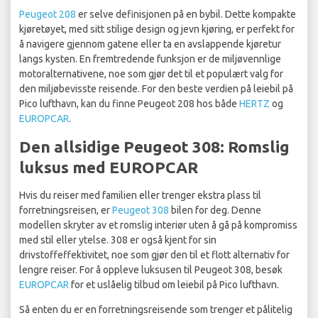
Peugeot 208
er selve definisjonen på en bybil. Dette kompakte
kjøretøyet, med sitt stilige design og jevn kjøring, er perfekt for
å navigere gjennom gatene eller ta en avslappende kjøretur
langs kysten. En fremtredende funksjon er de miljøvennlige
motoralternativene, noe som gjør det til et populært valg for
den miljøbevisste reisende. For den beste verdien på leiebil på
Pico lufthavn, kan du finne Peugeot 208 hos både
HERTZ
og
EUROPCAR
.
Den allsidige Peugeot 308: Romslig
luksus med EUROPCAR
Hvis du reiser med familien eller trenger ekstra plass til
forretningsreisen, er
Peugeot 308
bilen for deg. Denne
modellen skryter av et romslig interiør uten å gå på kompromiss
med stil eller ytelse. 308 er også kjent for sin
drivstoffeffektivitet, noe som gjør den til et flott alternativ for
lengre reiser. For å oppleve luksusen til Peugeot 308, besøk
EUROPCAR
for et uslåelig tilbud om leiebil på Pico lufthavn.
Så enten du er en forretningsreisende som trenger et pålitelig