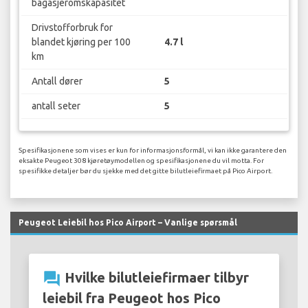
bagasjeromskapasitet
Drivstofforbruk for
blandet kjøring per 100
4.7 l
km
Antall dører
5
antall seter
5
Spesifikasjonene som vises er kun for informasjonsformål, vi kan ikke garantere den
eksakte Peugeot 308 kjøretøymodellen og spesifikasjonene du vil motta. For
spesifikke detaljer bør du sjekke med det gitte bilutleiefirmaet på Pico Airport.
Peugeot Leiebil hos Pico Airport – Vanlige spørsmål
question_answer
Hvilke bilutleiefirmaer tilbyr
leiebil fra Peugeot hos Pico