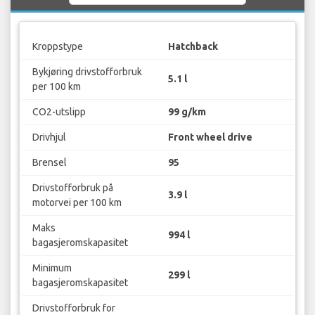
Kroppstype
Hatchback
Bykjøring drivstofforbruk
5.1 l
per 100 km
CO2-utslipp
99 g/km
Drivhjul
Front wheel drive
Brensel
95
Drivstofforbruk på
3.9 l
motorvei per 100 km
Maks
994 l
bagasjeromskapasitet
Minimum
299 l
bagasjeromskapasitet
Drivstofforbruk for