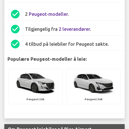
check_circle
2
Peugeot-modeller
.
check_circle
Tilgjengelig fra
2 leverandører
.
check_circle
4 tilbud på leiebiler for Peugeot søkte.
Populære Peugeot-modeller å leie:
Peugeot 208
Peugeot 308