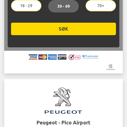
18 - 29
70+
30 - 69
SØK
Peugeot - Pico Airport