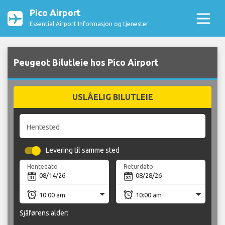
Pico Airport
Essential Airport Informasjon og tjenester
Peugeot Bilutleie hos Pico Airport
USLÅELIG BILUTLEIE
Hentested
Levering til samme sted
Hentedato
Returdato
Sjåførens alder: