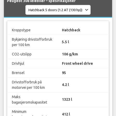
Peugeot 308 leiebiler – spesifikasjoner
Kroppstype
Hatchback
Bykjøring drivstofforbruk
5.5 l
per 100 km
CO2-utslipp
106 g/km
Drivhjul
Front wheel drive
Brensel
95
Drivstofforbruk på
4.2 l
motorvei per 100 km
Maks
1323 l
bagasjeromskapasitet
Minimum
412 l