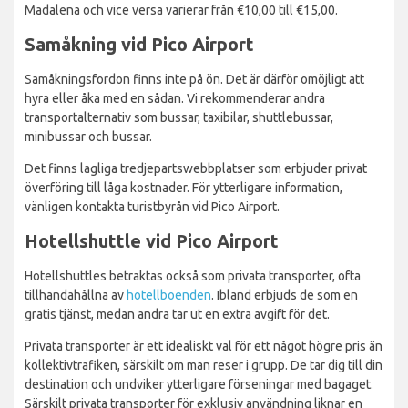
Madalena och vice versa varierar från €10,00 till €15,00.
Samåkning vid Pico Airport
Samåkningsfordon finns inte på ön. Det är därför omöjligt att
hyra eller åka med en sådan. Vi rekommenderar andra
transportalternativ som bussar, taxibilar, shuttlebussar,
minibussar och bussar.
Det finns lagliga tredjepartswebbplatser som erbjuder privat
överföring till låga kostnader. För ytterligare information,
vänligen kontakta turistbyrån vid Pico Airport.
Hotellshuttle vid Pico Airport
Hotellshuttles betraktas också som privata transporter, ofta
tillhandahållna av
hotellboenden
. Ibland erbjuds de som en
gratis tjänst, medan andra tar ut en extra avgift för det.
Privata transporter är ett idealiskt val för ett något högre pris än
kollektivtrafiken, särskilt om man reser i grupp. De tar dig till din
destination och undviker ytterligare förseningar med bagaget.
Särskilt privata transporter för exklusiv användning liknar en