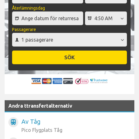
Återlämningsdag
Passagerare
SÖK
Andra ttransfertalternativ
Av Tåg
train
Pico Flygplats Tåg