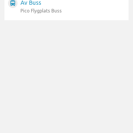
Av Buss
directions_bus
Pico Flygplats Buss