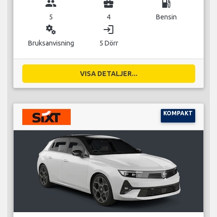
group
business_center
local_gas_station
5
4
Bensin
miscellaneous_services
login
Bruksanvisning
5 Dörr
VISA DETALJER...
KOMPAKT