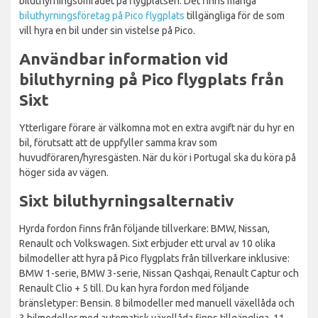
biluthyrningsområdet på flygplatsen. Det finns många
biluthyrningsföretag på Pico flygplats
tillgängliga för de som
vill hyra en bil under sin vistelse på Pico.
Användbar information vid
biluthyrning på Pico flygplats från
Sixt
Ytterligare förare är välkomna mot en extra avgift när du hyr en
bil, förutsatt att de uppfyller samma krav som
huvudföraren/hyresgästen. När du kör i Portugal ska du köra på
höger sida av vägen.
Sixt biluthyrningsalternativ
Hyrda fordon finns från följande tillverkare: BMW, Nissan,
Renault och Volkswagen. Sixt erbjuder ett urval av 10 olika
bilmodeller att hyra på Pico flygplats från tillverkare inklusive:
BMW 1-serie, BMW 3-serie, Nissan Qashqai, Renault Captur och
Renault Clio + 5 till. Du kan hyra fordon med följande
bränsletyper: Bensin. 8 bilmodeller med manuell växellåda och
3 bilmodeller med automatisk växellåda finns tillgängliga. 11