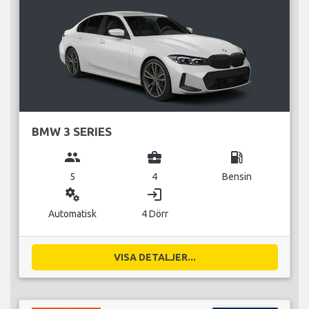
BMW 3 SERIES
group
business_center
local_gas_station
5
4
Bensin
miscellaneous_services
login
Automatisk
4 Dörr
VISA DETALJER...