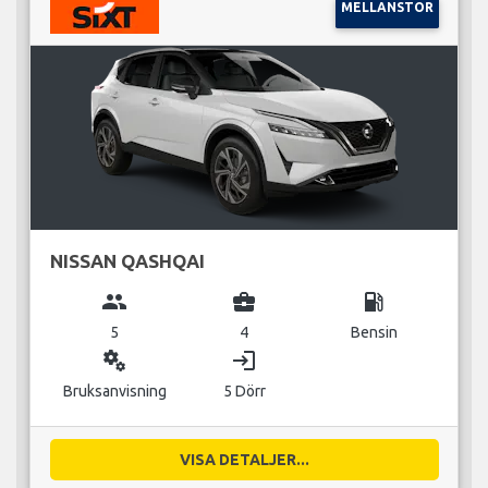
MELLANSTOR
NISSAN QASHQAI
group
business_center
local_gas_station
5
4
Bensin
miscellaneous_services
login
Bruksanvisning
5 Dörr
VISA DETALJER...