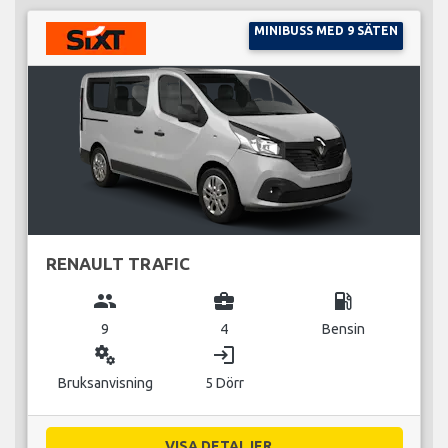
MINIBUSS MED 9 SÄTEN
RENAULT TRAFIC
group
business_center
local_gas_station
9
4
Bensin
miscellaneous_services
login
Bruksanvisning
5 Dörr
VISA DETALJER...