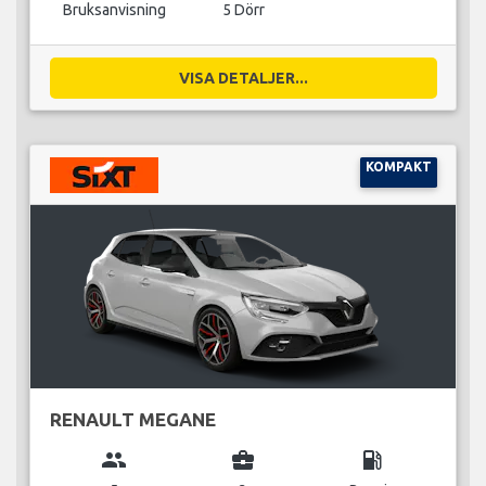
Bruksanvisning
5 Dörr
VISA DETALJER...
KOMPAKT
RENAULT MEGANE
group
business_center
local_gas_station