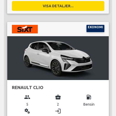
VISA DETALJER...
EKONOMI
RENAULT CLIO
group
business_center
local_gas_station
5
2
Bensin
miscellaneous_services
login