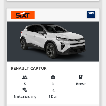
SUV
RENAULT CAPTUR
group
business_center
local_gas_station
5
3
Bensin
miscellaneous_services
login
Bruksanvisning
5 Dörr