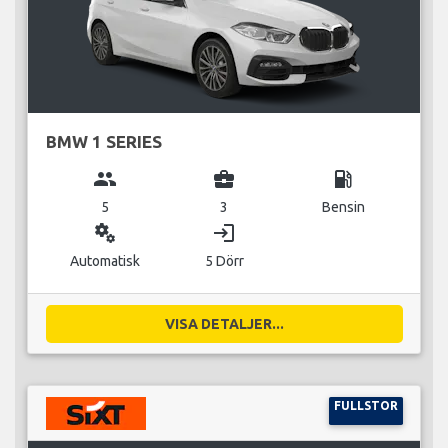
BMW 1 SERIES
group
business_center
local_gas_station
5
3
Bensin
miscellaneous_services
login
Automatisk
5 Dörr
VISA DETALJER...
FULLSTOR