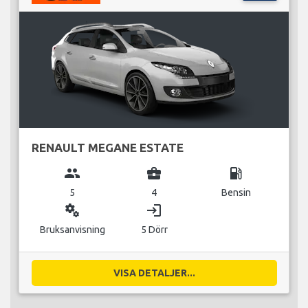
RENAULT MEGANE ESTATE
group
business_center
local_gas_station
5
4
Bensin
miscellaneous_services
login
Bruksanvisning
5 Dörr
VISA DETALJER...