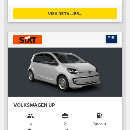
VISA DETALJER...
MINI
VOLKSWAGEN UP
group
business_center
local_gas_station
4
2
Bensin