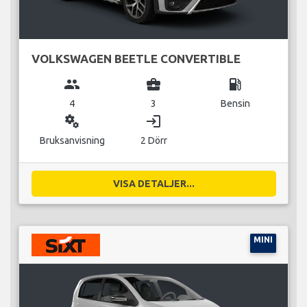
VOLKSWAGEN BEETLE CONVERTIBLE
group
business_center
local_gas_station
4
3
Bensin
miscellaneous_services
login
Bruksanvisning
2 Dörr
VISA DETALJER...
MINI