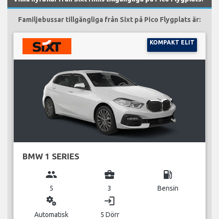
Familjebussar tillgängliga från Sixt på Pico Flygplats är:
KOMPAKT ELIT
BMW 1 SERIES
group
business_center
local_gas_station
5
3
Bensin
miscellaneous_services
login
Automatisk
5 Dörr