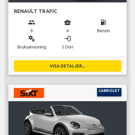
RENAULT TRAFIC
group
business_center
local_gas_station
9
4
Bensin
miscellaneous_services
login
Bruksanvisning
5 Dörr
VISA DETALJER...
CABRIOLET