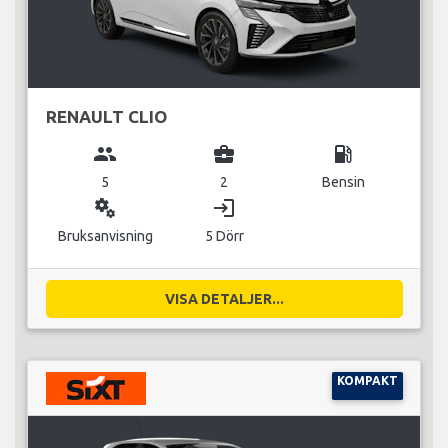
RENAULT CLIO
group
business_center
local_gas_station
5
2
Bensin
miscellaneous_services
login
Bruksanvisning
5 Dörr
VISA DETALJER...
KOMPAKT