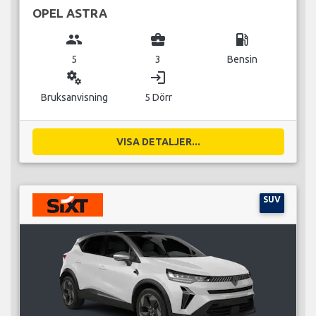
OPEL ASTRA
group
business_center
local_gas_station
5
3
Bensin
miscellaneous_services
login
Bruksanvisning
5 Dörr
VISA DETALJER...
SUV