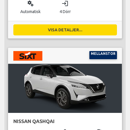
miscellaneous_services
login
Automatisk
4 Dörr
VISA DETALJER...
MELLANSTOR
NISSAN QASHQAI