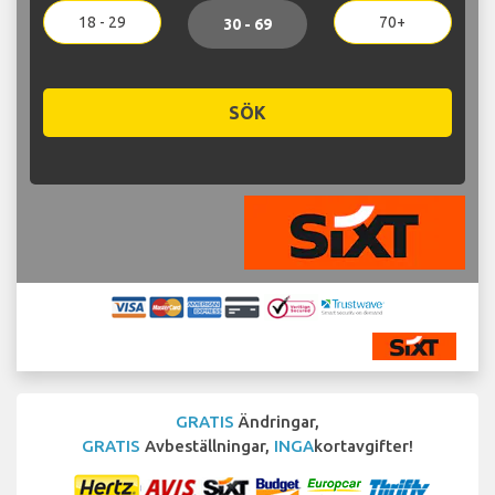
18 - 29
70+
30 - 69
SÖK
GRATIS
Ändringar,
GRATIS
Avbeställningar,
INGA
kortavgifter!