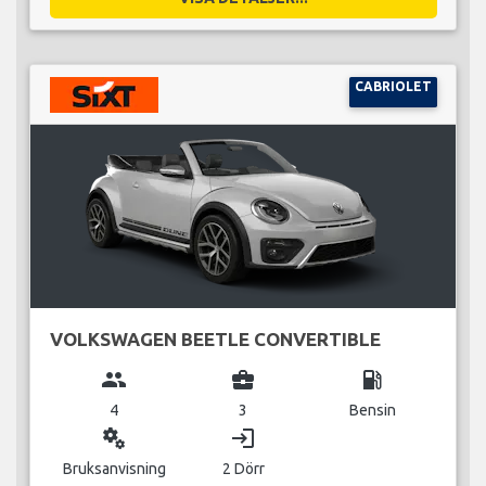
CABRIOLET
VOLKSWAGEN BEETLE CONVERTIBLE
group
business_center
local_gas_station
4
3
Bensin
miscellaneous_services
login
Bruksanvisning
2 Dörr