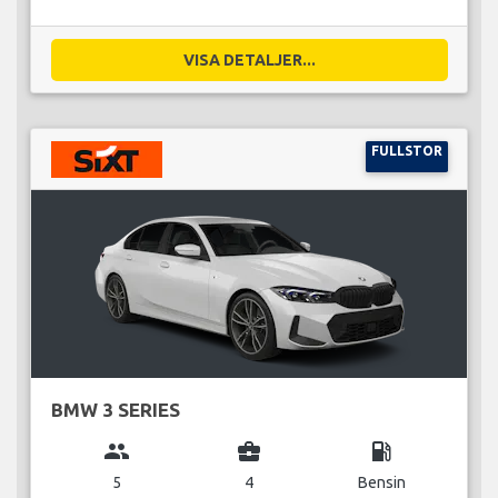
VISA DETALJER...
FULLSTOR
BMW 3 SERIES
group
business_center
local_gas_station
5
4
Bensin