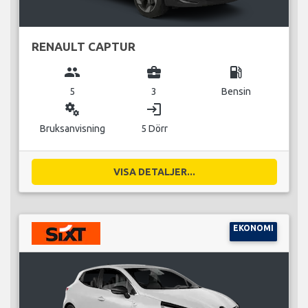
RENAULT CAPTUR
group
business_center
local_gas_station
5
3
Bensin
miscellaneous_services
login
Bruksanvisning
5 Dörr
VISA DETALJER...
EKONOMI