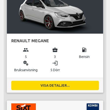
RENAULT MEGANE
group
business_center
local_gas_station
5
3
Bensin
miscellaneous_services
login
Bruksanvisning
5 Dörr
VISA DETALJER...
KOMBI