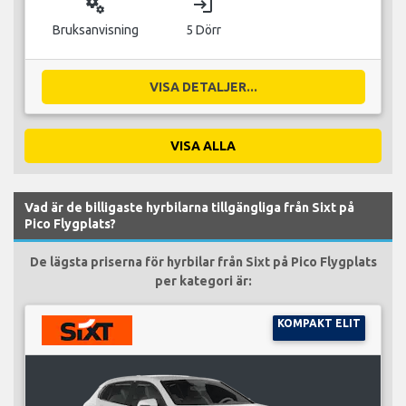
miscellaneous_services
login
Bruksanvisning
5 Dörr
VISA DETALJER...
VISA ALLA
Vad är de billigaste hyrbilarna tillgängliga från Sixt på
Pico Flygplats?
De lägsta priserna för hyrbilar från Sixt på Pico Flygplats
per kategori är:
KOMPAKT ELIT