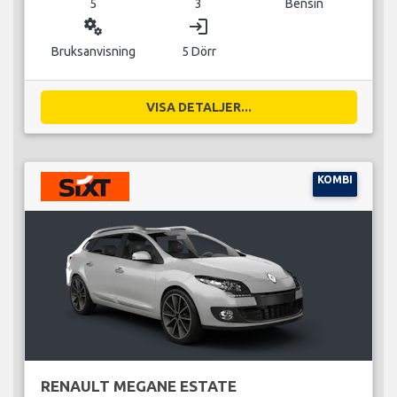
5
3
Bensin
miscellaneous_services
login
Bruksanvisning
5 Dörr
VISA DETALJER...
KOMBI
RENAULT MEGANE ESTATE