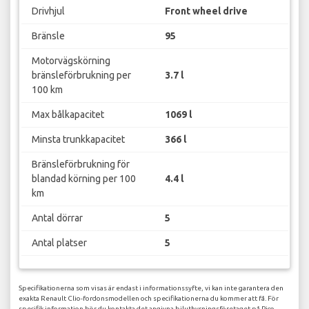
Drivhjul
Front wheel drive
Bränsle
95
Motorvägskörning
bränsleförbrukning per
3.7 l
100 km
Max bålkapacitet
1069 l
Minsta trunkkapacitet
366 l
Bränsleförbrukning för
blandad körning per 100
4.4 l
km
Antal dörrar
5
Antal platser
5
Specifikationerna som visas är endast i informationssyfte, vi kan inte garantera den
exakta Renault Clio-fordonsmodellen och specifikationerna du kommer att få. För
specifik information bör du kontakta det angivna biluthyrningsföretaget på Pico