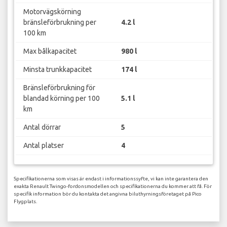
Motorvägskörning
bränsleförbrukning per
4.2 l
100 km
Max bålkapacitet
980 l
Minsta trunkkapacitet
174 l
Bränsleförbrukning för
blandad körning per 100
5.1 l
km
Antal dörrar
5
Antal platser
4
Specifikationerna som visas är endast i informationssyfte, vi kan inte garantera den
exakta Renault Twingo-fordonsmodellen och specifikationerna du kommer att få. För
specifik information bör du kontakta det angivna biluthyrningsföretaget på Pico
Flygplats.