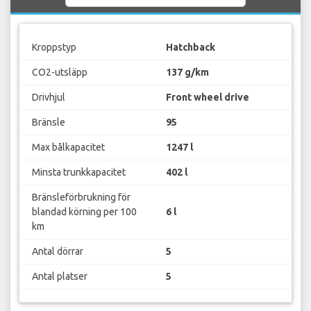
Kroppstyp
Hatchback
CO2-utsläpp
137 g/km
Drivhjul
Front wheel drive
Bränsle
95
Max bålkapacitet
1247 l
Minsta trunkkapacitet
402 l
Bränsleförbrukning för
blandad körning per 100
6 l
km
Antal dörrar
5
Antal platser
5