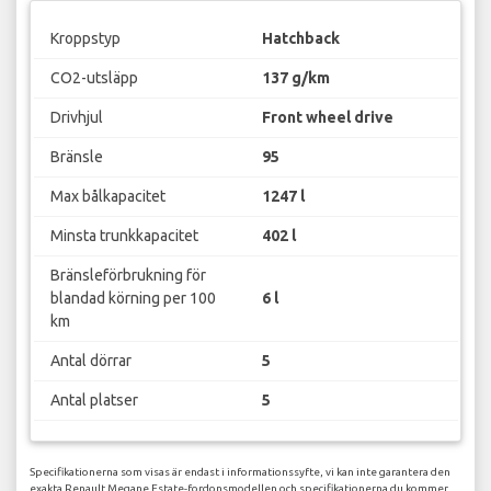
Kroppstyp
Hatchback
CO2-utsläpp
137 g/km
Drivhjul
Front wheel drive
Bränsle
95
Max bålkapacitet
1247 l
Minsta trunkkapacitet
402 l
Bränsleförbrukning för
blandad körning per 100
6 l
km
Antal dörrar
5
Antal platser
5
Specifikationerna som visas är endast i informationssyfte, vi kan inte garantera den
exakta Renault Megane Estate-fordonsmodellen och specifikationerna du kommer