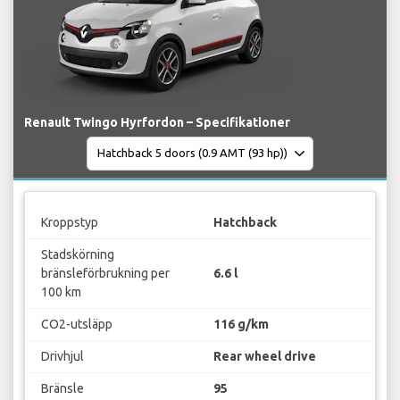
Renault Twingo Hyrfordon – Specifikationer
Kroppstyp
Hatchback
Stadskörning
bränsleförbrukning per
6.6 l
100 km
CO2-utsläpp
116 g/km
Drivhjul
Rear wheel drive
Bränsle
95