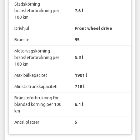
Stadskörning
bränsleförbrukning per
7.5 l
100 km
Drivhjul
Front wheel drive
Bränsle
95
Motorvägskörning
bränsleförbrukning per
5.3 l
100 km
Max bålkapacitet
1901 l
Minsta trunkkapacitet
718 l
Bränsleförbrukning för
blandad körning per 100
6.1 l
km
Antal platser
5