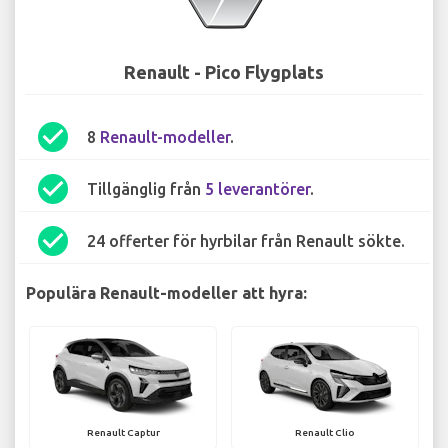
Renault - Pico Flygplats
check_circle
8
Renault-modeller
.
check_circle
Tillgänglig från
5 leverantörer
.
check_circle
24 offerter för hyrbilar från Renault sökte.
Populära Renault-modeller att hyra:
Renault Captur
Renault Clio