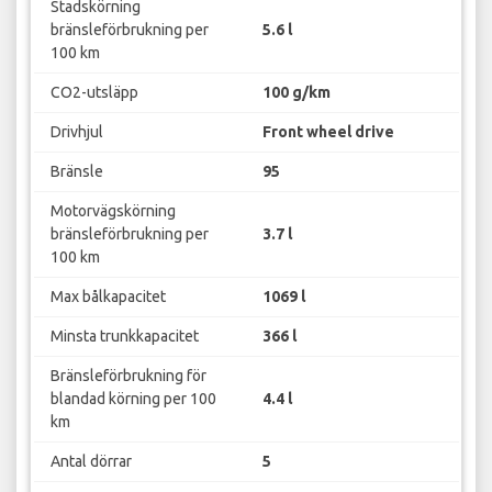
Stadskörning
bränsleförbrukning per
5.6 l
100 km
CO2-utsläpp
100 g/km
Drivhjul
Front wheel drive
Bränsle
95
Motorvägskörning
bränsleförbrukning per
3.7 l
100 km
Max bålkapacitet
1069 l
Minsta trunkkapacitet
366 l
Bränsleförbrukning för
blandad körning per 100
4.4 l
km
Antal dörrar
5