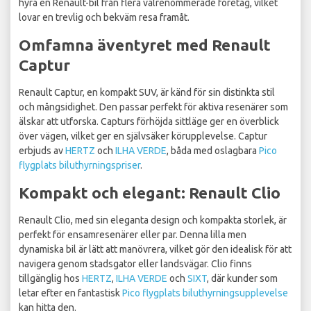
hyra en Renault-bil från flera välrenommerade företag, vilket
lovar en trevlig och bekväm resa framåt.
Omfamna äventyret med Renault
Captur
Renault Captur, en kompakt SUV, är känd för sin distinkta stil
och mångsidighet. Den passar perfekt för aktiva resenärer som
älskar att utforska. Capturs förhöjda sittläge ger en överblick
över vägen, vilket ger en självsäker körupplevelse. Captur
erbjuds av
HERTZ
och
ILHA VERDE
, båda med oslagbara
Pico
flygplats biluthyrningspriser
.
Kompakt och elegant: Renault Clio
Renault Clio, med sin eleganta design och kompakta storlek, är
perfekt för ensamresenärer eller par. Denna lilla men
dynamiska bil är lätt att manövrera, vilket gör den idealisk för att
navigera genom stadsgator eller landsvägar. Clio finns
tillgänglig hos
HERTZ
,
ILHA VERDE
och
SIXT
, där kunder som
letar efter en fantastisk
Pico flygplats biluthyrningsupplevelse
kan hitta den.