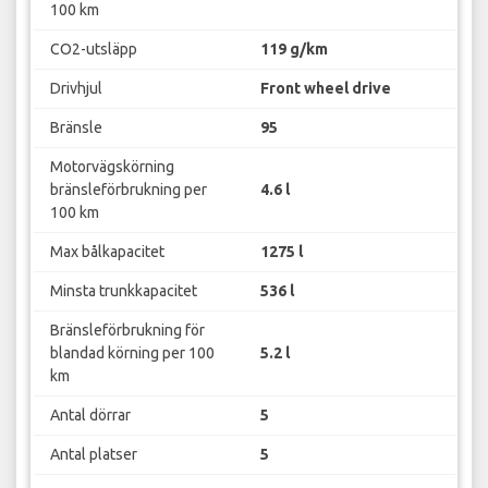
100 km
CO2-utsläpp
119 g/km
Drivhjul
Front wheel drive
Bränsle
95
Motorvägskörning
bränsleförbrukning per
4.6 l
100 km
Max bålkapacitet
1275 l
Minsta trunkkapacitet
536 l
Bränsleförbrukning för
blandad körning per 100
5.2 l
km
Antal dörrar
5
Antal platser
5