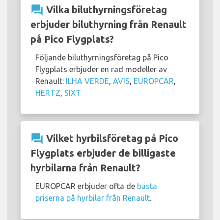
question_answer
Vilka biluthyrningsföretag
erbjuder biluthyrning från Renault
på Pico Flygplats?
Följande biluthyrningsföretag på Pico
Flygplats erbjuder en rad modeller av
Renault:
ILHA VERDE
,
AVIS
,
EUROPCAR
,
HERTZ
,
SIXT
question_answer
Vilket hyrbilsföretag på Pico
Flygplats erbjuder de billigaste
hyrbilarna från Renault?
EUROPCAR erbjuder ofta de
bästa
priserna på hyrbilar från Renault
.