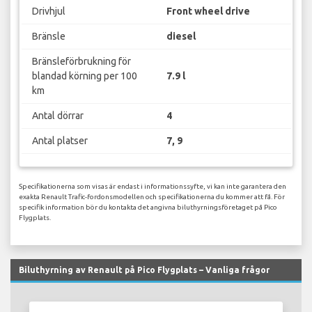
Drivhjul
Front wheel drive
Bränsle
diesel
Bränsleförbrukning för
blandad körning per 100
7.9 l
km
Antal dörrar
4
Antal platser
7, 9
Specifikationerna som visas är endast i informationssyfte, vi kan inte garantera den
exakta Renault Trafic-fordonsmodellen och specifikationerna du kommer att få. För
specifik information bör du kontakta det angivna biluthyrningsföretaget på Pico
Flygplats.
Biluthyrning av Renault på Pico Flygplats – Vanliga frågor