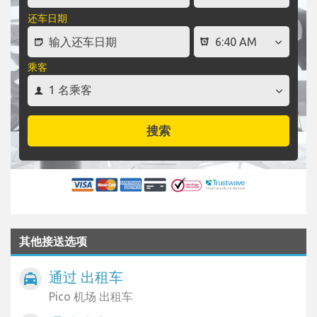
还车日期
乘客
搜索
其他接送选项
通过 出租车
local_taxi
Pico 机场 出租车