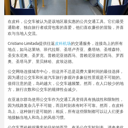
在皮科，公交车被认为是该地区最实惠的公共交通工具。它们最受
通勤者、独自旅行者或背包客的喜爱，他们喜欢廉价的冒险，并喜
欢与当地人交流。
Cristiano Limitada提供往返
皮科机场
的交通服务，连接岛上的所有
地点，如马达莱纳、班代拉斯、圣塔卢齐亚、桑塔纳、圣维森特、
圣安东尼奥、圣罗克、普赖尼亚德西马、普赖尼亚德巴西马、罗西
奥、圣塔马罗、里贝林哈、皮埃达德。
公交网络连接城市中心，但这并不总是花费大量时间的最佳选择，
因为通过公交车和长途汽车旅行参观许多象征性景观是不可能的。
值得注意的是，岛屿越大，公交车越频繁。然而，在人口较少的地
方，旅行次数和公交车的规律性会减少。
在亚速尔群岛使用公交车作为交通工具变得具有挑战性和限制性，
因为线路复杂几乎不可能，而且时刻表有时不可靠。然而，在皮科
岛上，这种旅行是可能的；相反，所有这些限制都可以让人们更多
地接触当地人和岛上的风俗习惯。
公交车票价根据乘客的目的地而异。有关公交车时刻表，请参考此