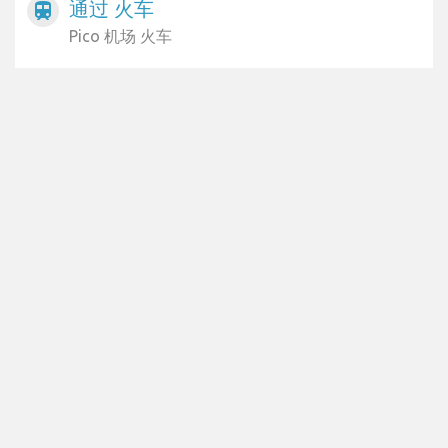
通过 火车
train
Pico 机场 火车