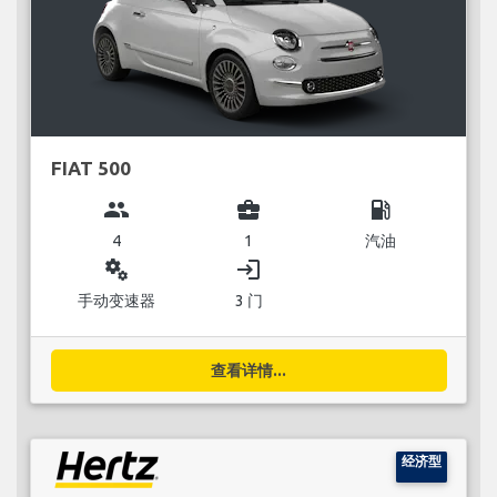
FIAT 500
group
business_center
local_gas_station
4
1
汽油
miscellaneous_services
login
手动变速器
3 门
查看详情...
经济型