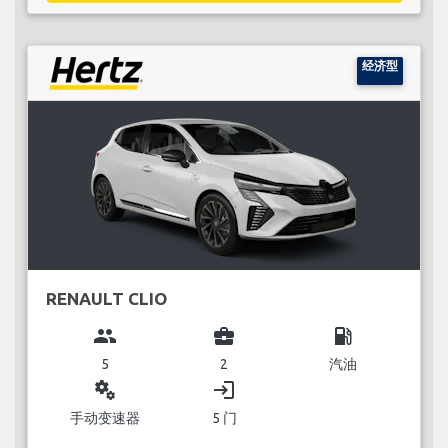
经济型
RENAULT CLIO
group
business_center
local_gas_station
5
2
汽油
miscellaneous_services
login
手动变速器
5 门