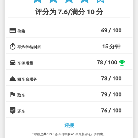
评分为 7.6/满分 10 分
credit_card
69 / 100
价格
timer
15 分钟
平均等待时间
directions_car
78 / 100
emoji_events
车辆质量
room_service
78 / 100
租车台服务
flag
79 / 100
取车
beenhere
76 / 100
还车
迎接
* 根据总共 1243 条评论中的 41 条最新评论计算得出。