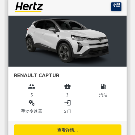
小型
RENAULT CAPTUR
group
business_center
local_gas_station
5
3
汽油
miscellaneous_services
login
手动变速器
5 门
查看详情...