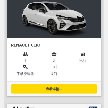
RENAULT CLIO
group
business_center
local_gas_station
5
2
汽油
miscellaneous_services
login
手动变速器
5 门
查看详情...