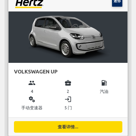
迷你
VOLKSWAGEN UP
group
business_center
local_gas_station
4
2
汽油
miscellaneous_services
login
手动变速器
5 门
查看详情...