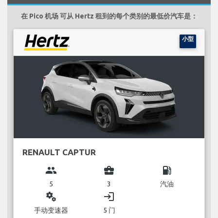
在 Pico 机场 可从 Hertz 租到的每个类别的最低价汽车是：
小型
RENAULT CAPTUR
group
business_center
local_gas_station
5
3
汽油
miscellaneous_services
login
手动变速器
5 门