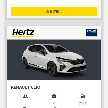
查看详情...
经济型
RENAULT CLIO
group
business_center
local_gas_station
5
2
汽油