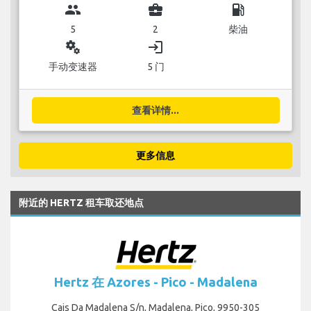
group
business_center
local_gas_station
5
2
柴油
miscellaneous_services
login
手动变速器
5 门
查看详情...
更多信息
附近的 HERTZ 租车取还地点
Hertz 在 Azores - Pico - Madalena
Cais Da Madalena S/n, Madalena, Pico, 9950-305