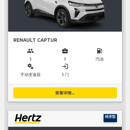
RENAULT CAPTUR
group
business_center
local_gas_station
5
3
汽油
miscellaneous_services
login
手动变速器
5 门
查看详情...
经济型