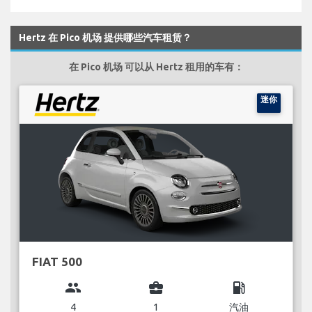
Hertz 在 Pico 机场 提供哪些汽车租赁？
在 Pico 机场 可以从 Hertz 租用的车有：
迷你
FIAT 500
group
business_center
local_gas_station
4
1
汽油