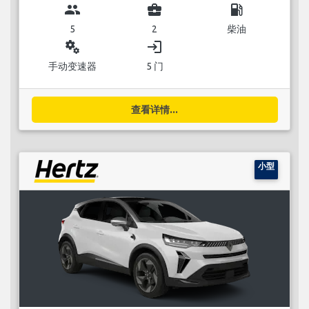
group
business_center
local_gas_station
5
2
柴油
miscellaneous_services
login
手动变速器
5 门
查看详情...
小型