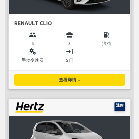
RENAULT CLIO
group
business_center
local_gas_station
5
2
汽油
miscellaneous_services
login
手动变速器
5 门
查看详情...
迷你