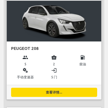
PEUGEOT 208
group
business_center
local_gas_station
5
2
柴油
miscellaneous_services
login
手动变速器
5 门
查看详情...