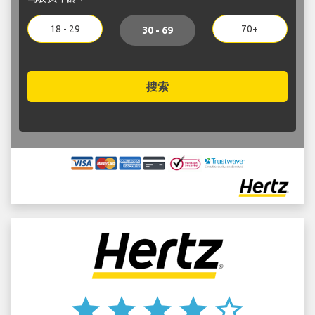
18 - 29
70+
30 - 69
搜索
star
star
star
star
star_border