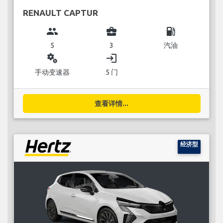
RENAULT CAPTUR
group
business_center
local_gas_station
5
3
汽油
miscellaneous_services
login
手动变速器
5 门
查看详情...
经济型