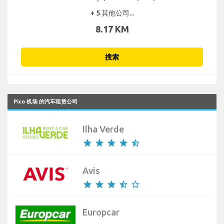
+ 5 其他公司...
8.17 KM
搜索
Pico 机场 的汽车租赁公司
Ilha Verde
star
star
star
star
star_half
Avis
star
star
star
star_half
star_border
Europcar