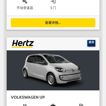
miscellaneous_services
login
手动变速器
5 门
查看详情...
迷你
VOLKSWAGEN UP
group
business_center
local_gas_station