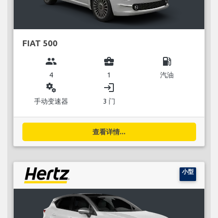
FIAT 500
group
business_center
local_gas_station
4
1
汽油
miscellaneous_services
login
手动变速器
3 门
查看详情...
小型