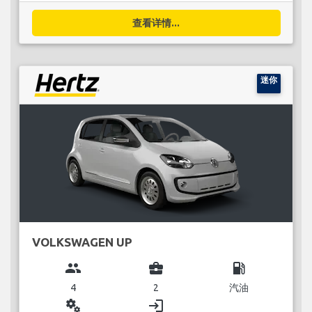
查看详情...
迷你
VOLKSWAGEN UP
group
business_center
local_gas_station
4
2
汽油
miscellaneous_services
login