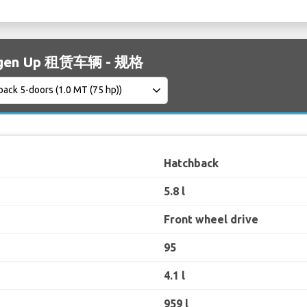
agen Up 租赁车辆 - 规格
Hatchback
5.8 l
Front wheel drive
95
4.1 l
959 l