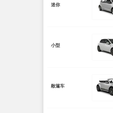
迷你
小型
敞篷车