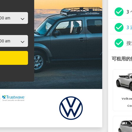
check_circle
3
check_circle
3
check_circle
搜
可租用的热
Volksw
Con