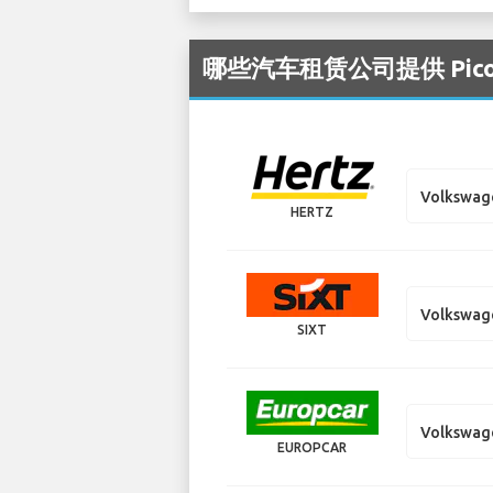
哪些汽车租赁公司提供 Pico 
Volkswag
HERTZ
Volkswag
SIXT
Volkswag
EUROPCAR