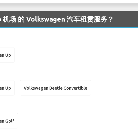
机场 的 Volkswagen 汽车租赁服务？
en Up
en Up
Volkswagen Beetle Convertible
en Golf