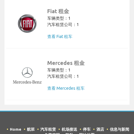
Fiat 租金
车辆类型：1
汽车租赁公司：1
查看 Fiat 租车
Mercedes 租金
车辆类型：1
汽车租赁公司：1
查看 Mercedes 租车
Home
航班
汽车租赁
机场接送
停车
酒店
信息与新闻