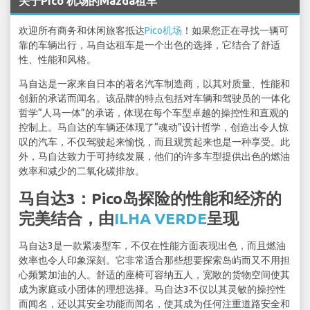
关于Pico 机场的Mazda租车
欢迎所有商务和休闲旅客抵达
Pico机场
！如果您正在寻找一辆可
靠的车辆出行，马自达租车是一个出色的选择，它结合了舒适
性、性能和风格。
马自达是一家来自日本的著名汽车制造商，以其对质量、性能和
创新的承诺而闻名。该品牌的特点包括对车辆和驾驶员的一体化
哲学“人马一体”的承诺，体现在每个车型卓越的操控性和直观的
控制上。马自达的车辆还体现了“魂动”设计哲学，创造出令人惊
叹的汽车，不仅驾驶起来愉悦，而且观赏起来也是一种享受。此
外，马自达致力于可持续发展，他们的许多车型提供出色的燃油
效率和减少的二氧化碳排放。
马自达3：Pico岛探险的性能和经济的
完美结合，由
ILHA VERDE
呈现
马自达3是一款紧凑型车，不仅在性能方面表现出色，而且燃油
效率也令人印象深刻。它非常适合那些想要探索岛屿而又不用担
心频繁加油的人。舒适的座椅可容纳五人，宽敞的货物空间使其
成为家庭或小团体的理想选择。马自达3不仅以其灵敏的操控性
而闻名，还以其安全功能而闻名，使其成为任何注重道路安全和