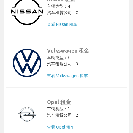
车辆类型：4
汽车租赁公司：2
查看 Nissan 租车
Volkswagen 租金
车辆类型：3
汽车租赁公司：3
查看 Volkswagen 租车
Opel 租金
车辆类型：3
汽车租赁公司：2
查看 Opel 租车