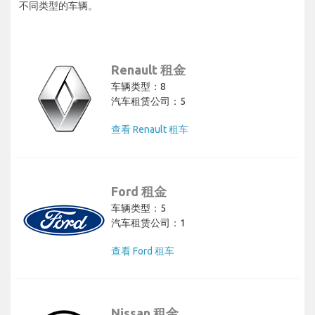
不同类型的车辆。
Renault 租金
车辆类型：8
汽车租赁公司：5
查看 Renault 租车
Ford 租金
车辆类型：5
汽车租赁公司：1
查看 Ford 租车
Nissan 租金