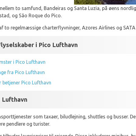
ellem to samfund, Bandeiras og Santa Luzia, på øens nordlige
stad, og São Roque do Pico.
 af to regelmæssige charterflyvninger, Azores Airlines og SATA
lyselskaber i Pico Lufthavn
ster i Pico Lufthavn
ge fra Pico Lufthavn
er betjener Pico Lufthavn
o Lufthavn
sporttjenester som taxaer, biludlejning, shuttles og busser. De
re pendlere og turister.