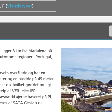
, F (
Vis stiktyper
)
 ligger 8 km fra Madalena på
 autonome regioner i Portugal,
avets overflade og har en
eter og en bredde på 45 meter.
er op, hvilket gør det muligt
lp af VFR- eller IFR-
lsesværktøjerne baseret på PI
reres af SATA Gestao de