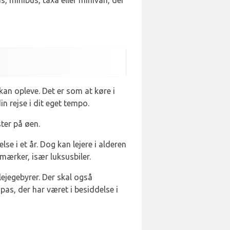
us, minibus, taxa eller minivan, der
an opleve. Det er som at køre i
n rejse i dit eget tempo.
ster på øen.
se i et år. Dog kan lejere i alderen
mærker, især luksusbiler.
lejegebyrer. Der skal også
t pas, der har været i besiddelse i