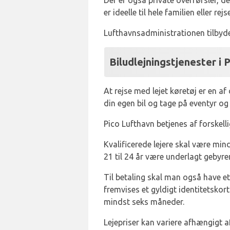
Der er også private overførsler, der
er ideelle til hele familien eller re
Lufthavnsadministrationen tilbyde
Biludlejningstjenester i 
At rejse med lejet køretøj er en a
din egen bil og tage på eventyr og
Pico Lufthavn betjenes af forskellig
Kvalificerede lejere skal være mind
21 til 24 år være underlagt gebyre
Til betaling skal man også have et
fremvises et gyldigt identitetskort 
mindst seks måneder.
Lejepriser kan variere afhængigt a