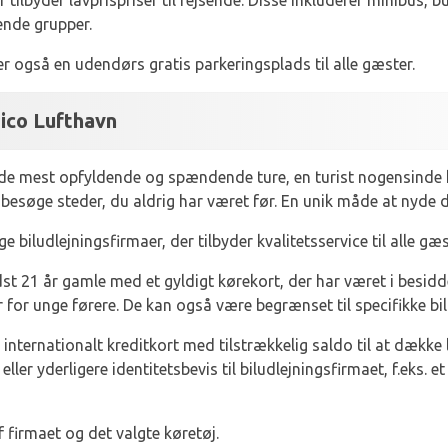
 tilbyder lavprispriser til rejsende. Disse inkluderer minibus, b
jsende grupper.
r også en udendørs gratis parkeringsplads til alle gæster.
Pico Lufthavn
f de mest opfyldende og spændende ture, en turist nogensinde k
 besøge steder, du aldrig har været før. En unik måde at nyde di
e biludlejningsfirmaer, der tilbyder kvalitetsservice til alle gæ
st 21 år gamle med et gyldigt kørekort, der har været i besiddel
r for unge førere. De kan også være begrænset til specifikke bil
 internationalt kreditkort med tilstrækkelig saldo til at dække 
eller yderligere identitetsbevis til biludlejningsfirmaet, f.eks. e
f firmaet og det valgte køretøj.