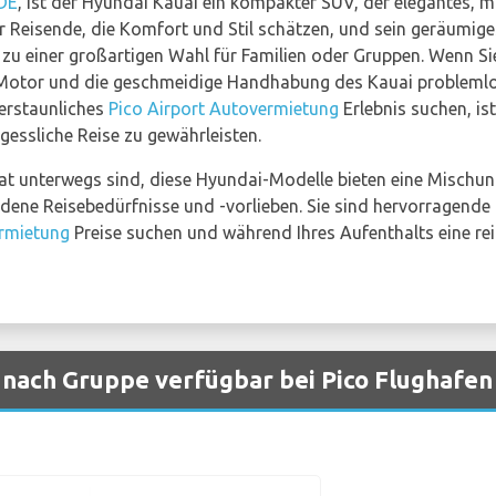
DE
, ist der Hyundai Kauai ein kompakter SUV, der elegantes, 
für Reisende, die Komfort und Stil schätzen, und sein geräumiges
zu einer großartigen Wahl für Familien oder Gruppen. Wenn Sie
e Motor und die geschmeidige Handhabung des Kauai probleml
 erstaunliches
Pico Airport Autovermietung
Erlebnis suchen, is
gessliche Reise zu gewährleisten.
ivat unterwegs sind, diese Hyundai-Modelle bieten eine Mischu
edene Reisebedürfnisse und -vorlieben. Sie sind hervorragende 
ermietung
Preise suchen und während Ihres Aufenthalts eine r
nach Gruppe verfügbar bei Pico Flughafen