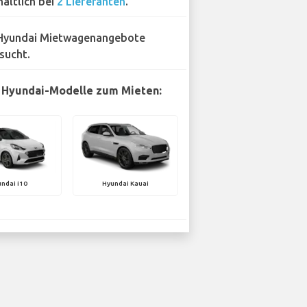
hältlich bei
2 Lieferanten
.
Hyundai Mietwagenangebote
sucht.
 Hyundai-Modelle zum Mieten:
ndai i10
Hyundai Kauai