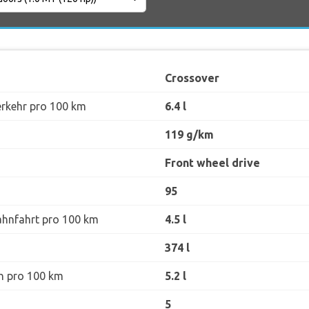
Crossover
erkehr pro 100 km
6.4 l
119 g/km
Front wheel drive
95
ahnfahrt pro 100 km
4.5 l
374 l
h pro 100 km
5.2 l
5