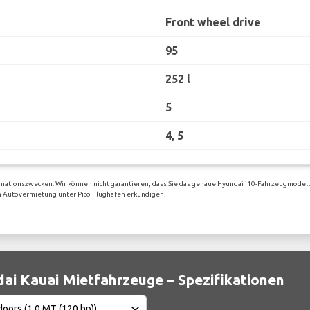
Front wheel drive
95
252 l
5
4, 5
mationszwecken. Wir können nicht garantieren, dass Sie das genaue Hyundai i10-Fahrzeugmodell
gen Autovermietung unter Pico Flughafen erkundigen.
ai Kauai Mietfahrzeuge – Spezifikationen