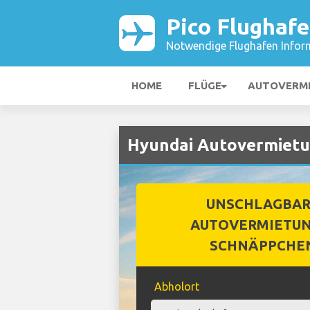
Pico Flughaf
Notwendige Flughafen Infor
HOME
FLÜGE
AUTOVERM
Hyundai Autovermietun
UNSCHLAGBA
AUTOVERMIETUN
SCHNÄPPCHE
Abholort