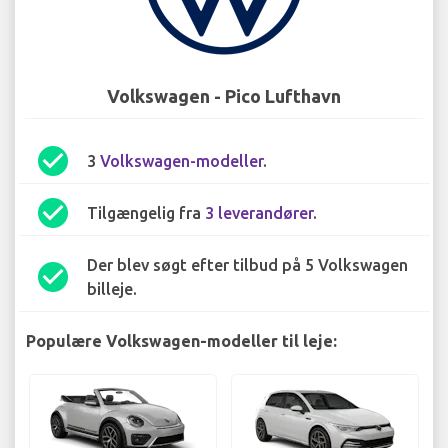
Volkswagen - Pico Lufthavn
check_circle
3
Volkswagen-modeller
.
check_circle
Tilgængelig fra
3 leverandører
.
Der blev søgt efter tilbud på 5 Volkswagen
check_circle
billeje.
Populære Volkswagen-modeller til leje: