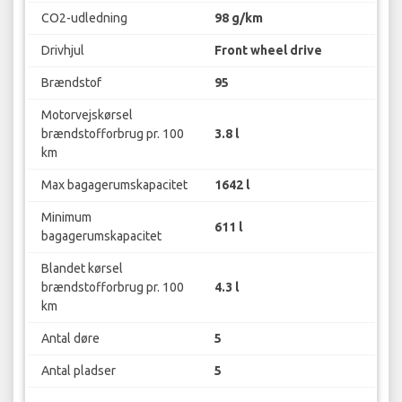
CO2-udledning
98 g/km
Drivhjul
Front wheel drive
Brændstof
95
Motorvejskørsel
brændstofforbrug pr. 100
3.8 l
km
Max bagagerumskapacitet
1642 l
Minimum
611 l
bagagerumskapacitet
Blandet kørsel
brændstofforbrug pr. 100
4.3 l
km
Antal døre
5
Antal pladser
5