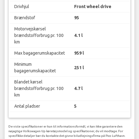
Drivhjul
Front wheel drive
Brændstof
95
Motorvejskørsel
brændstofforbrug pr. 100
4.1 l
km
Max bagagerumskapacitet
959 l
Minimum
251 l
bagagerumskapacitet
Blandet kørsel
brændstofforbrug pr. 100
4.7 l
km
Antal pladser
5
De viste specifikationer er kun til informationsformål, vi kan ikke garantere den
nøjagtige Volkswagen Up køretøjsmodel og specifikationer, du vil modtage. For
specifikke detaljer bør du kontakte det givne biludlejningsfirma på Pico Lufthavn.