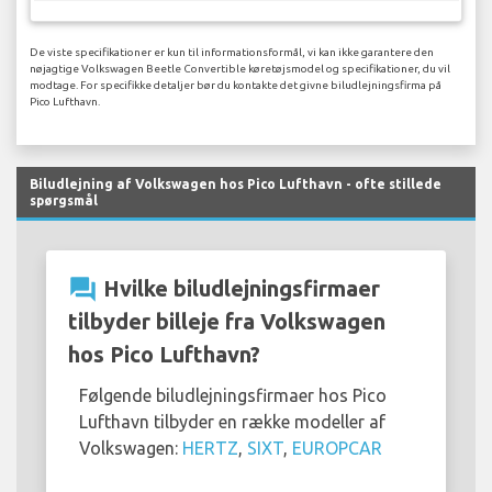
De viste specifikationer er kun til informationsformål, vi kan ikke garantere den
nøjagtige Volkswagen Beetle Convertible køretøjsmodel og specifikationer, du vil
modtage. For specifikke detaljer bør du kontakte det givne biludlejningsfirma på
Pico Lufthavn.
Biludlejning af Volkswagen hos Pico Lufthavn - ofte stillede
spørgsmål
question_answer
Hvilke biludlejningsfirmaer
tilbyder billeje fra Volkswagen
hos Pico Lufthavn?
Følgende biludlejningsfirmaer hos Pico
Lufthavn tilbyder en række modeller af
Volkswagen:
HERTZ
,
SIXT
,
EUROPCAR