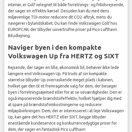
interiør, er Golf velegnet til både forretnings- og fritidsrejsende,
der søger en effektiv kørsel. Desuden kan du med dens
miljøvenlige TDI-motor reducere dit CO2-aftryk, mens du
navigerer i bylandskabet. Du kan finde Volkswagen Golf hos
EUROPCAR, der tilbyder uovertrufne priser på Pico Lufthavn
Biludlejning.
Naviger byen i den kompakte
Volkswagen Up fra HERTZ og SIXT
Rejsende, der søger en lille, økonomisk bil, behøver ikke lede
længere end Volkswagen Up. På trods af sin kompakte
størrelse tilbyder Up overraskende meget plads i kabinen,
hvilket gør den til et fremragende valg for dem, der besøger
byen i forretningsøjemed eller for at se seværdigheder. Den er
også imponerende brændstofeffektiv, hvilket hjælper dig med
at spare på brændstofomkostningerne og reducere
miljøpåvirkningen. Dem, der er interesseret i at leje Volkswagen
Up, kan gøre det hos HERTZ eller SIXT, begge tilbyder
enestående kundeservice og konkurrencedygtige priser for
dem, der søger en fantastisk Pico Lufthavn