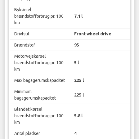
Bykørsel
brændstofforbrug pr. 100
7.1 l
km
Drivhjul
Front wheel drive
Brændstof
95
Motorvejskørsel
brændstofforbrug pr. 100
5 l
km
Max bagagerumskapacitet
225 l
Minimum
225 l
bagagerumskapacitet
Blandet kørsel
brændstofforbrug pr. 100
5.8 l
km
Antal pladser
4