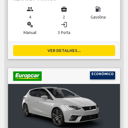
group
business_center
local_gas_station
4
2
Gasolina
miscellaneous_services
login
Manual
3 Porta
VER DETALHES...
ECONÓMICO