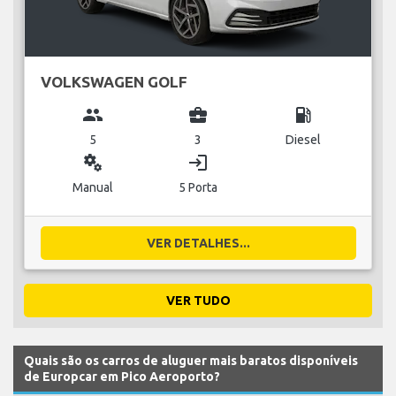
VOLKSWAGEN GOLF
group
business_center
local_gas_station
5
3
Diesel
miscellaneous_services
login
Manual
5 Porta
VER DETALHES...
VER TUDO
Quais são os carros de aluguer mais baratos disponíveis
de Europcar em Pico Aeroporto?