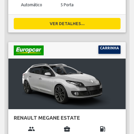
Automático
5 Porta
VER DETALHES...
CARRINHA
RENAULT MEGANE ESTATE
group
business_center
local_gas_station