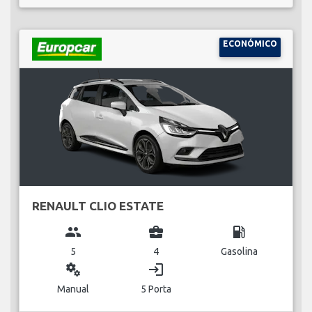
ECONÓMICO
RENAULT CLIO ESTATE
group
business_center
local_gas_station
5
4
Gasolina
miscellaneous_services
login
Manual
5 Porta