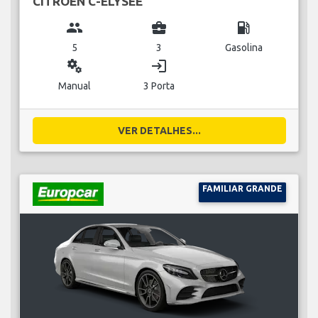
CITROEN C-ELYSEE
group
business_center
local_gas_station
5
3
Gasolina
miscellaneous_services
login
Manual
3 Porta
VER DETALHES...
FAMILIAR GRANDE