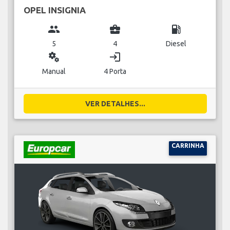
OPEL INSIGNIA
group
business_center
local_gas_station
5
4
Diesel
miscellaneous_services
login
Manual
4 Porta
VER DETALHES...
CARRINHA