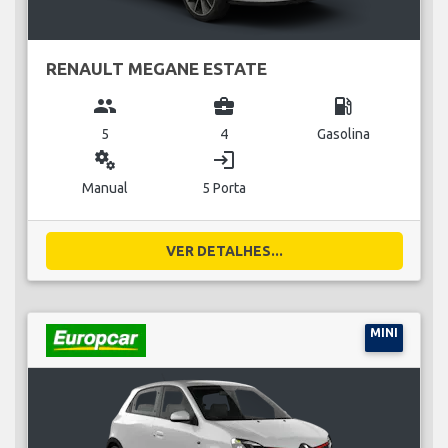
RENAULT MEGANE ESTATE
group
business_center
local_gas_station
5
4
Gasolina
miscellaneous_services
login
Manual
5 Porta
VER DETALHES...
MINI