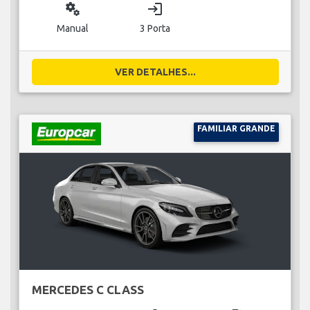
miscellaneous_services
login
Manual
3 Porta
VER DETALHES...
FAMILIAR GRANDE
MERCEDES C CLASS