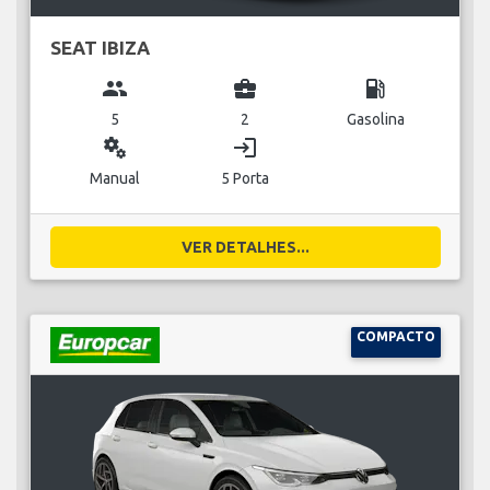
SEAT IBIZA
group
business_center
local_gas_station
5
2
Gasolina
miscellaneous_services
login
Manual
5 Porta
VER DETALHES...
COMPACTO