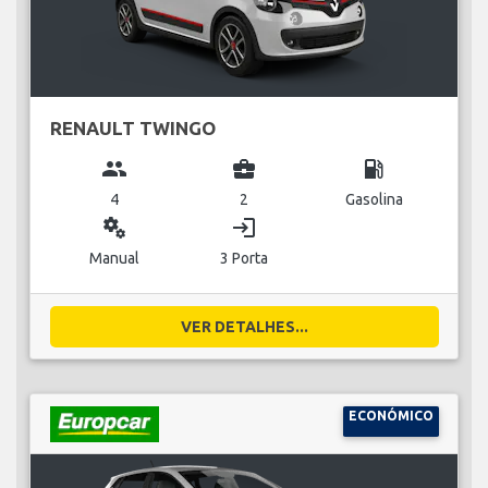
RENAULT TWINGO
group
business_center
local_gas_station
4
2
Gasolina
miscellaneous_services
login
Manual
3 Porta
VER DETALHES...
ECONÓMICO