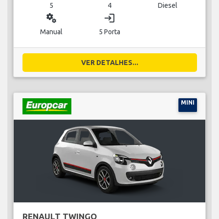
5
4
Diesel
miscellaneous_services
login
Manual
5 Porta
VER DETALHES...
MINI
RENAULT TWINGO