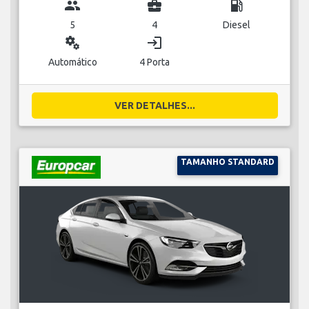
group
business_center
local_gas_station
5
4
Diesel
miscellaneous_services
login
Automático
4 Porta
VER DETALHES...
TAMANHO STANDARD