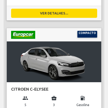
VER DETALHES...
COMPACTO
CITROEN C-ELYSEE
group
business_center
local_gas_station
5
3
Gasolina