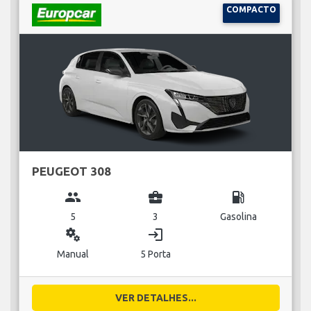
COMPACTO
PEUGEOT 308
group
business_center
local_gas_station
5
3
Gasolina
miscellaneous_services
login
Manual
5 Porta
VER DETALHES...