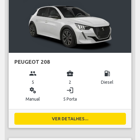
PEUGEOT 208
group
business_center
local_gas_station
5
2
Diesel
miscellaneous_services
login
Manual
5 Porta
VER DETALHES...