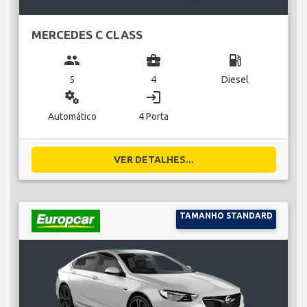
MERCEDES C CLASS
group
business_center
local_gas_station
5
4
Diesel
miscellaneous_services
login
Automático
4 Porta
VER DETALHES...
TAMANHO STANDARD