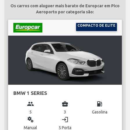
Os carros com aluguer mais barato de Europcar em Pico
Aeroporto por categoria são:
COMPACTO DE ELITE
BMW 1 SERIES
group
business_center
local_gas_station
5
3
Gasolina
miscellaneous_services
login
Manual
5 Porta