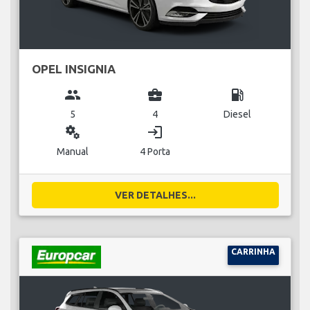
OPEL INSIGNIA
group
business_center
local_gas_station
5
4
Diesel
miscellaneous_services
login
Manual
4 Porta
VER DETALHES...
CARRINHA