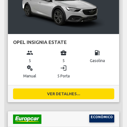
OPEL INSIGNIA ESTATE
group
business_center
local_gas_station
5
5
Gasolina
miscellaneous_services
login
Manual
5 Porta
VER DETALHES...
ECONÓMICO