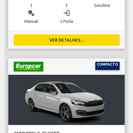
5
3
Gasolina
miscellaneous_services
login
Manual
5 Porta
VER DETALHES...
COMPACTO