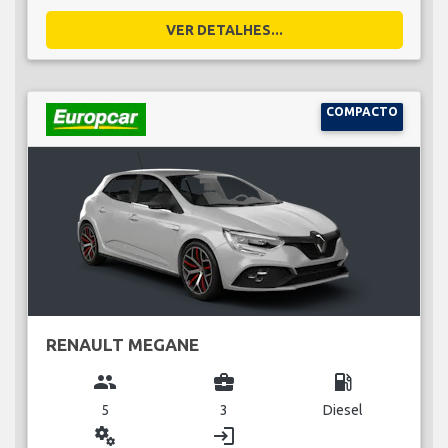
VER DETALHES...
COMPACTO
RENAULT MEGANE
group
business_center
local_gas_station
5
3
Diesel
miscellaneous_services
login