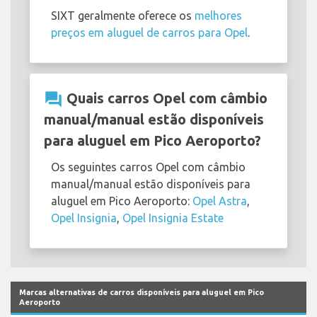
SIXT geralmente oferece os
melhores
preços em aluguel de carros para Opel
.
question_answer
Quais carros Opel com câmbio
manual/manual estão disponíveis
para aluguel em Pico Aeroporto?
Os seguintes carros Opel com câmbio
manual/manual estão disponíveis para
aluguel em Pico Aeroporto:
Opel Astra
,
Opel Insignia
,
Opel Insignia Estate
Marcas alternativas de carros disponíveis para aluguel em Pico
Aeroporto