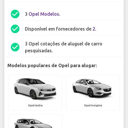
check_circle
3
Opel Modelos
.
check_circle
Disponível em fornecedores de
2
.
3 Opel cotações de aluguel de carro
check_circle
pesquisadas.
Modelos populares de Opel para alugar:
Opel Astra
Opel Insignia