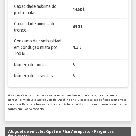
Capacidade máxima do
1450 l
porta-malas
Capacidade mínima do
490 l
tronco
Consumo de combustível
em condução mista por
4.3 l
100 km
Número de portas
5
Número de assentos
5
As especificações mostradas são apenas para fins informativos, não podemos
garantir o modelo exato do veículo Opel Insignia Estate e as especificações que você
receberá. Para detalhes específicos, você deve verificar com a empresa de aluguel de
carros em Pico Aeroporto.
Aluguel de veículos Opel em Pico Aeroporto - Perguntas