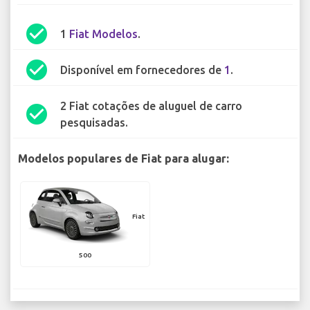
check_circle
1
Fiat Modelos
.
check_circle
Disponível em fornecedores de
1
.
2 Fiat cotações de aluguel de carro
check_circle
pesquisadas.
Modelos populares de Fiat para alugar:
Fiat
500