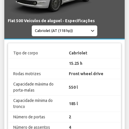
Fiat 500 Veículos de aluguel - Especificações
Tipo de corpo
Cabriolet
15.25 h
Rodas motrizes
Front wheel drive
Capacidade máxima do
550 l
porta-malas
Capacidade mínima do
185 l
tronco
Número de portas
2
Número de assentos
4