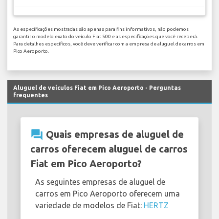
As especificações mostradas são apenas para fins informativos, não podemos
garantir o modelo exato do veículo Fiat 500 e as especificações que você receberá.
Para detalhes específicos, você deve verificar com a empresa de aluguel de carros em
Pico Aeroporto.
Aluguel de veículos Fiat em Pico Aeroporto - Perguntas
frequentes
question_answer
Quais empresas de aluguel de
carros oferecem aluguel de carros
Fiat em Pico Aeroporto?
As seguintes empresas de aluguel de
carros em Pico Aeroporto oferecem uma
variedade de modelos de Fiat:
HERTZ