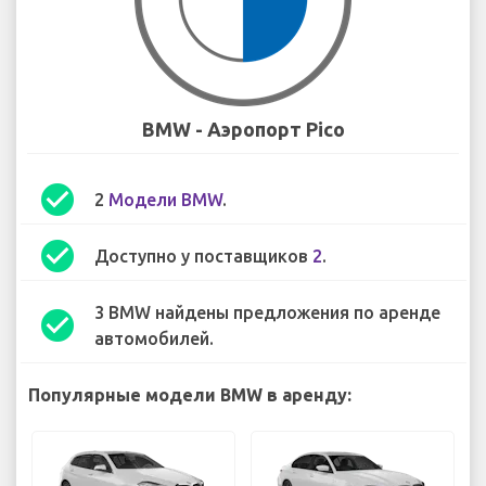
BMW - Аэропорт Pico
check_circle
2
Модели BMW
.
check_circle
Доступно у поставщиков
2
.
3 BMW найдены предложения по аренде
check_circle
автомобилей.
Популярные модели BMW в аренду: