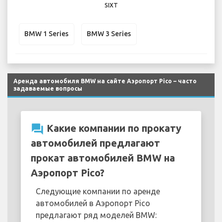
SIXT
BMW 1 Series
BMW 3 Series
Аренда автомобиля BMW на сайте Аэропорт Pico – часто
задаваемые вопросы
question_answer
Какие компании по прокату
автомобилей предлагают
прокат автомобилей BMW на
Аэропорт Pico?
Следующие компании по аренде
автомобилей в Аэропорт Pico
предлагают ряд моделей BMW: