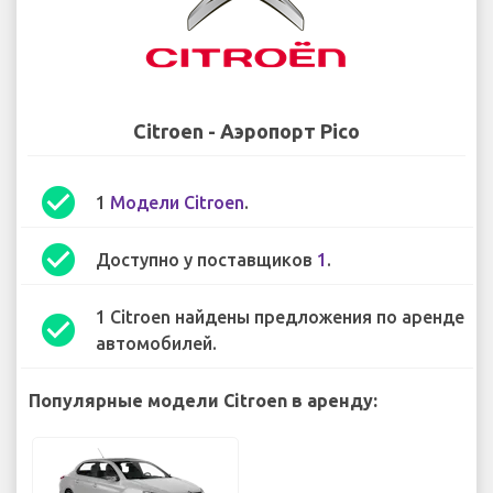
Citroen - Аэропорт Pico
check_circle
1
Модели Citroen
.
check_circle
Доступно у поставщиков
1
.
1 Citroen найдены предложения по аренде
check_circle
автомобилей.
Популярные модели Citroen в аренду: