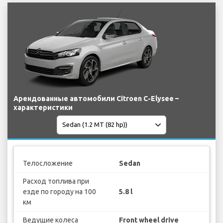
Арендованные автомобили Citroen C-Elysee –
характеристики
Телосложение
Sedan
Расход топлива при
езде по городу на 100
5.8 l
км
Ведущие колеса
Front wheel drive