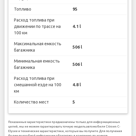
Топливо
95
Расход топлива при
движении по трассе на
4.1 l
100 км
Максимальная емкость
506 l
багажника
Минимальная емкость
506 l
багажника
Расход топлива при
смешанной езде на 100
4.8 l
км
Количество мест
5
Показанные характеристики предназначены только для информационных
целей, мы не можем гарантировать точную модель автомобиля Citroen C-
Elysee и технические характеристики, которые вы получите. Для получения
более подробной информации обратитесь в компанию по аренде