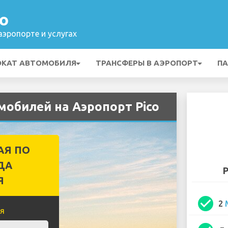
o
эропорте и услугах
ОКАТ АВТОМОБИЛЯ
ТРАНСФЕРЫ В АЭРОПОРТ
ПА
мобилей на Аэропорт Pico
АЯ ПО
ДА
P
Я
check_circle
2
я