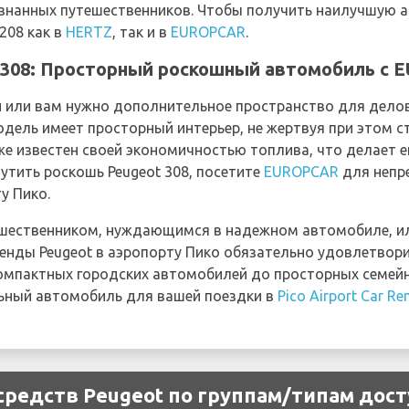
знанных путешественников. Чтобы получить наилучшую а
208 как в
HERTZ
, так и в
EUROPCAR
.
 308: Просторный роскошный автомобиль с
ей или вам нужно дополнительное пространство для дело
одель имеет просторный интерьер, не жертвуя при этом с
же известен своей экономичностью топлива, что делает 
утить роскошь Peugeot 308, посетите
EUROPCAR
для непр
у Пико.
тешественником, нуждающимся в надежном автомобиле,
енды Peugeot в аэропорту Пико обязательно удовлетвори
омпактных городских автомобилей до просторных семей
ьный автомобиль для вашей поездки в
Pico Airport Car Re
редств Peugeot по группам/типам досту