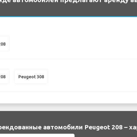
208
208
Peugeot 308
рендованные автомобили Peugeot 208 – х