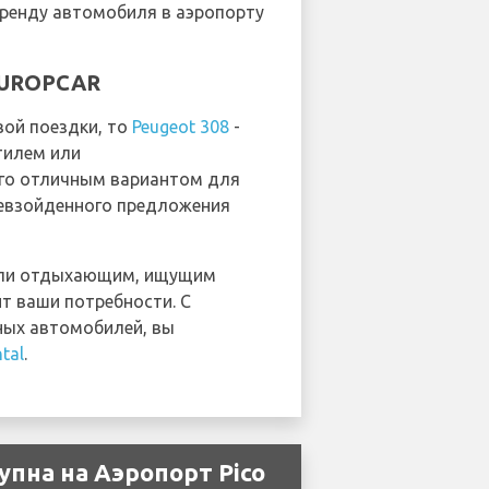
ренду автомобиля в аэропорту
 EUROPCAR
вой поездки, то
Peugeot 308
-
тилем или
его отличным вариантом для
евзойденного предложения
 или отдыхающим, ищущим
т ваши потребности. С
ных автомобилей, вы
ntal
.
пна на Аэропорт Pico