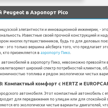
 Peugeot в Аэропорт Pico
анцузской элегантности и инновационной инженерии, - это
иональность. Известные своей прочной конструкцией и н
ором многих путешественников, будь то для деловых пое
 - это только вершина айсберга того, что предлагает это
, кто приземляется в
аэропорту Пико
.
 автомобилей в аэропорту Пико, невозможно превзойти 
довлетворяют широкий спектр потребностей клиентов, о
омичностью топлива и рядом экологически чистых вари
8: Компактный комфорт с HERTZ и EUROPCA
ородского автомобиля. Этот компактный автомобиль с е
дходит для передвижения по улицам или для спокойной 
ются его экологически чистые варианты двигателей, чт