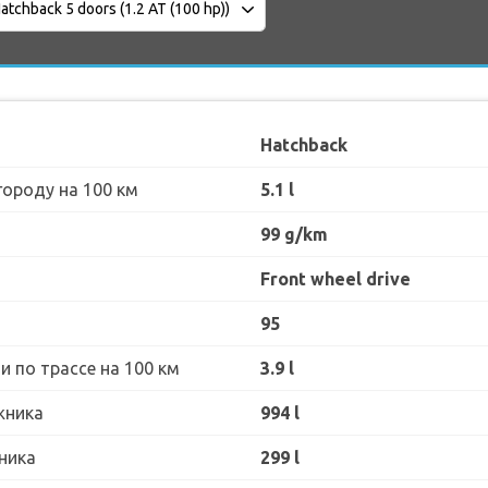
Hatchback
городу на 100 км
5.1 l
99 g/km
Front wheel drive
95
 по трассе на 100 км
3.9 l
жника
994 l
ника
299 l