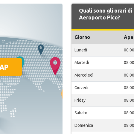
Quali sono gli orari 
Aeroporto Pico?
Giorno
Ape
Lunedi
08:0
Martedì
08:0
Mercoledì
08:0
Giovedi
08:0
Friday
08:0
Sabato
08:0
Domenica
08:0