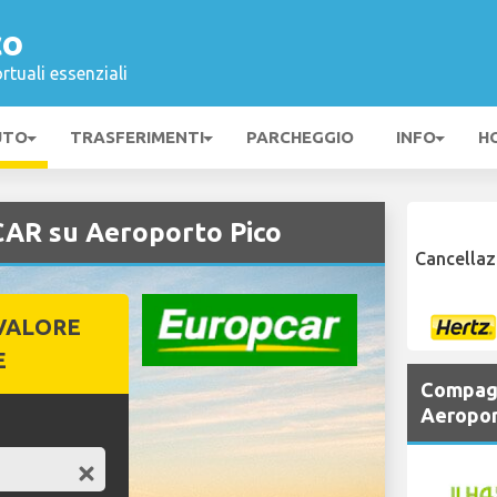
co
rtuali essenziali
UTO
TRASFERIMENTI
PARCHEGGIO
INFO
H
AR su Aeroporto Pico
Cancellaz
VALORE
E
Compagn
Aeropor