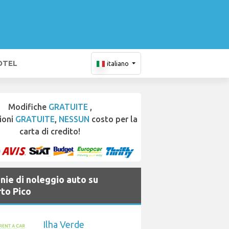
OTEL
italiano
Modifiche
GRATUITE
,
ioni
GRATUITE
,
NESSUN
costo per la
carta di credito!
ie di noleggio auto su
to Pico
Ilha Verde