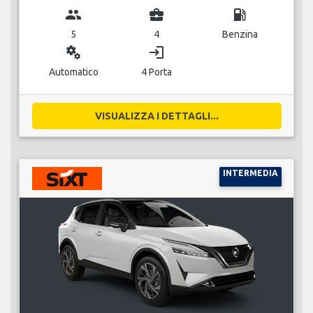
group
business_center
local_gas_station
5
4
Benzina
miscellaneous_services
login
Automatico
4 Porta
VISUALIZZA I DETTAGLI...
INTERMEDIA