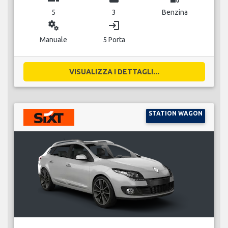
5
3
Benzina
miscellaneous_services
login
Manuale
5 Porta
VISUALIZZA I DETTAGLI...
STATION WAGON