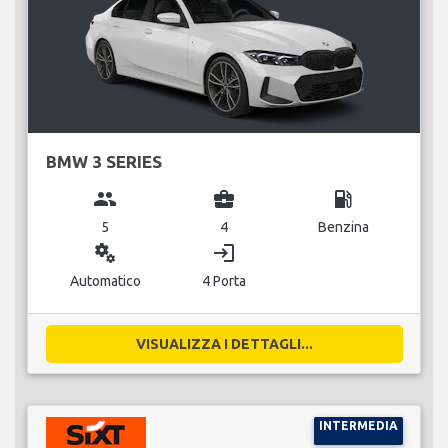
BMW 3 SERIES
group
business_center
local_gas_station
5
4
Benzina
miscellaneous_services
login
Automatico
4 Porta
VISUALIZZA I DETTAGLI...
INTERMEDIA