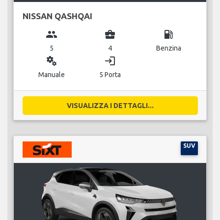
NISSAN QASHQAI
group
business_center
local_gas_station
5
4
Benzina
miscellaneous_services
login
Manuale
5 Porta
VISUALIZZA I DETTAGLI...
SUV