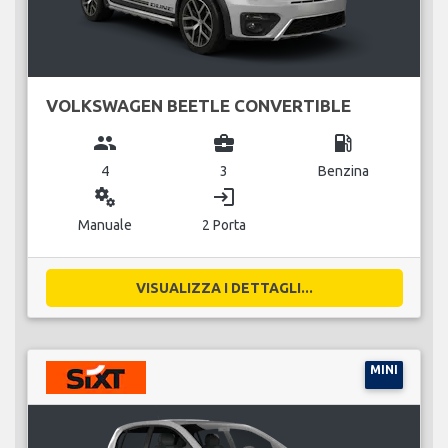
VOLKSWAGEN BEETLE CONVERTIBLE
group
business_center
local_gas_station
4
3
Benzina
miscellaneous_services
login
Manuale
2 Porta
VISUALIZZA I DETTAGLI...
MINI