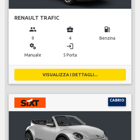
RENAULT TRAFIC
group
business_center
local_gas_station
9
4
Benzina
miscellaneous_services
login
Manuale
5 Porta
VISUALIZZA I DETTAGLI...
CABRIO