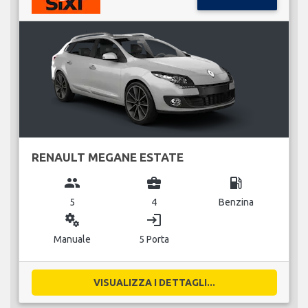
RENAULT MEGANE ESTATE
group
business_center
local_gas_station
5
4
Benzina
miscellaneous_services
login
Manuale
5 Porta
VISUALIZZA I DETTAGLI...