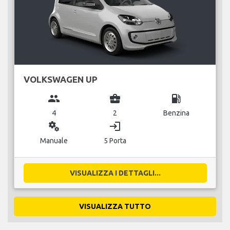
VOLKSWAGEN UP
group
business_center
local_gas_station
4
2
Benzina
miscellaneous_services
login
Manuale
5 Porta
VISUALIZZA I DETTAGLI...
VISUALIZZA TUTTO