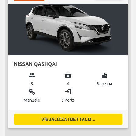
NISSAN QASHQAI
group
business_center
local_gas_station
5
4
Benzina
miscellaneous_services
login
Manuale
5 Porta
VISUALIZZA I DETTAGLI...