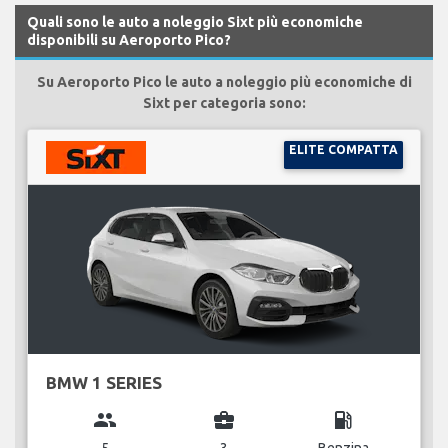
Quali sono le auto a noleggio Sixt più economiche
disponibili su Aeroporto Pico?
Su Aeroporto Pico le auto a noleggio più economiche di
Sixt per categoria sono:
ELITE COMPATTA
BMW 1 SERIES
group
business_center
local_gas_station
5
3
Benzina