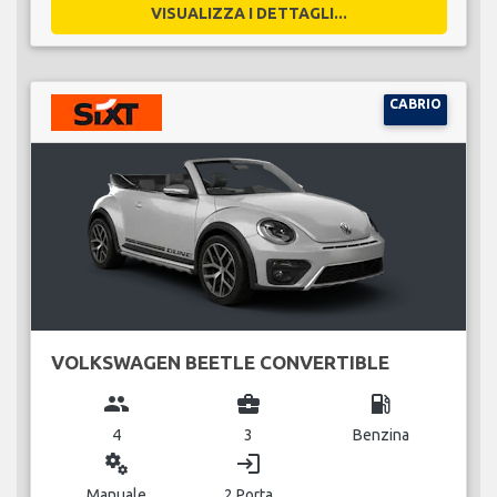
VISUALIZZA I DETTAGLI...
CABRIO
VOLKSWAGEN BEETLE CONVERTIBLE
group
business_center
local_gas_station
4
3
Benzina
miscellaneous_services
login
Manuale
2 Porta