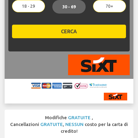
18 - 29
70+
30 - 69
CERCA
Modifiche
GRATUITE
,
Cancellazioni
GRATUITE
,
NESSUN
costo per la carta di
credito!