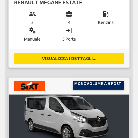
RENAULT MEGANE ESTATE
group
business_center
local_gas_station
5
4
Benzina
miscellaneous_services
login
Manuale
5 Porta
VISUALIZZA I DETTAGLI...
MONOVOLUME A 9 POSTI