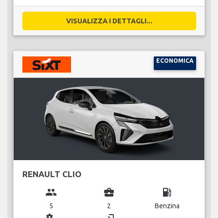
VISUALIZZA I DETTAGLI...
ECONOMICA
RENAULT CLIO
group
business_center
local_gas_station
5
2
Benzina