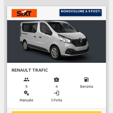
MONOVOLUME A 9 POSTI
RENAULT TRAFIC
group
business_center
local_gas_station
9
4
Benzina
miscellaneous_services
login
Manuale
5 Porta