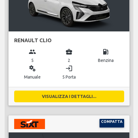
RENAULT CLIO
group
business_center
local_gas_station
5
2
Benzina
miscellaneous_services
login
Manuale
5 Porta
VISUALIZZA I DETTAGLI...
COMPATTA