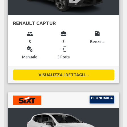
RENAULT CAPTUR
group
business_center
local_gas_station
5
3
Benzina
miscellaneous_services
login
Manuale
5 Porta
VISUALIZZA I DETTAGLI...
ECONOMICA