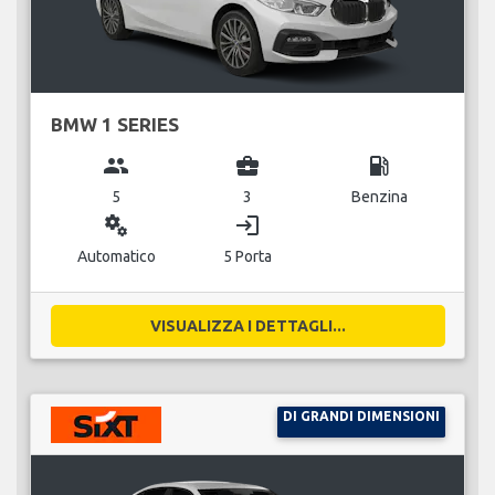
BMW 1 SERIES
group
business_center
local_gas_station
5
3
Benzina
miscellaneous_services
login
Automatico
5 Porta
VISUALIZZA I DETTAGLI...
DI GRANDI DIMENSIONI