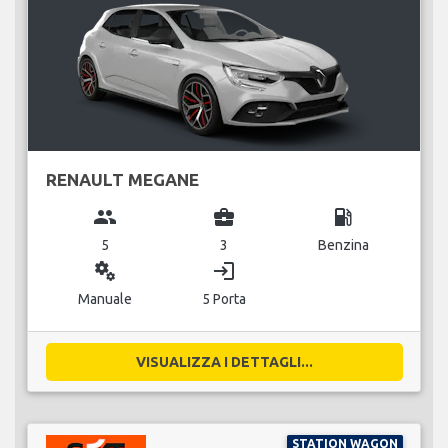
RENAULT MEGANE
group
business_center
local_gas_station
5
3
Benzina
miscellaneous_services
login
Manuale
5 Porta
VISUALIZZA I DETTAGLI...
STATION WAGON