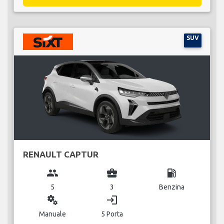
SUV
RENAULT CAPTUR
group
business_center
local_gas_station
5
3
Benzina
miscellaneous_services
login
Manuale
5 Porta