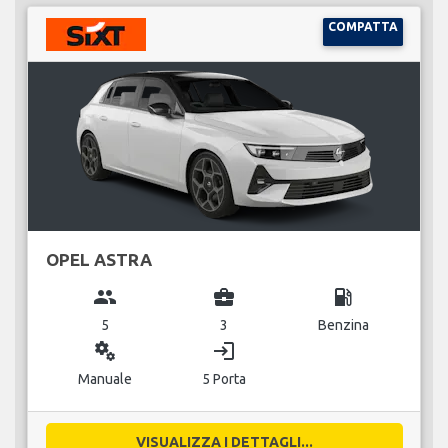
COMPATTA
OPEL ASTRA
group
business_center
local_gas_station
5
3
Benzina
miscellaneous_services
login
Manuale
5 Porta
VISUALIZZA I DETTAGLI...