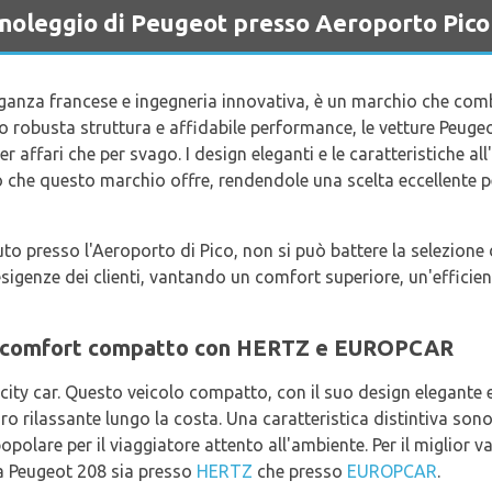
a noleggio di Peugeot presso Aeroporto Pico
anza francese e ingegneria innovativa, è un marchio che comb
ro robusta struttura e affidabile performance, le vetture Peuge
 per affari che per svago. I design eleganti e le caratteristiche 
ò che questo marchio offre, rendendole una scelta eccellente pe
to presso l'Aeroporto di Pico, non si può battere la selezione d
igenze dei clienti, vantando un comfort superiore, un'efficie
: comfort compatto con HERTZ e EUROPCAR
city car. Questo veicolo compatto, con il suo design elegante e 
ro rilassante lungo la costa. Una caratteristica distintiva son
opolare per il viaggiatore attento all'ambiente. Per il miglior 
la Peugeot 208 sia presso
HERTZ
che presso
EUROPCAR
.