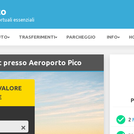
co
rtuali essenziali
UTO
TRASFERIMENTI
PARCHEGGIO
INFO
H
 presso Aeroporto Pico
VALORE
E
P
check_circle
2