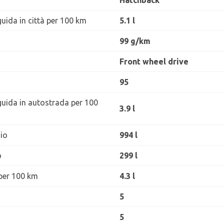
Hatchback
uida in città per 100 km
5.1 l
99 g/km
Front wheel drive
95
guida in autostrada per 100
3.9 l
io
994 l
o
299 l
per 100 km
4.3 l
5
5