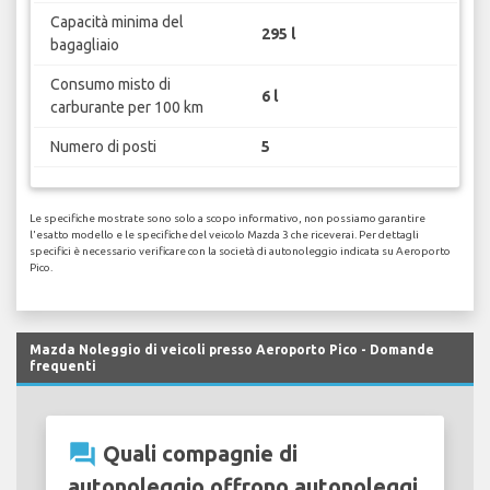
Capacità minima del
295 l
bagagliaio
Consumo misto di
6 l
carburante per 100 km
Numero di posti
5
Le specifiche mostrate sono solo a scopo informativo, non possiamo garantire
l'esatto modello e le specifiche del veicolo Mazda 3 che riceverai. Per dettagli
specifici è necessario verificare con la società di autonoleggio indicata su Aeroporto
Pico.
Mazda Noleggio di veicoli presso Aeroporto Pico - Domande
frequenti
question_answer
Quali compagnie di
autonoleggio offrono autonoleggi