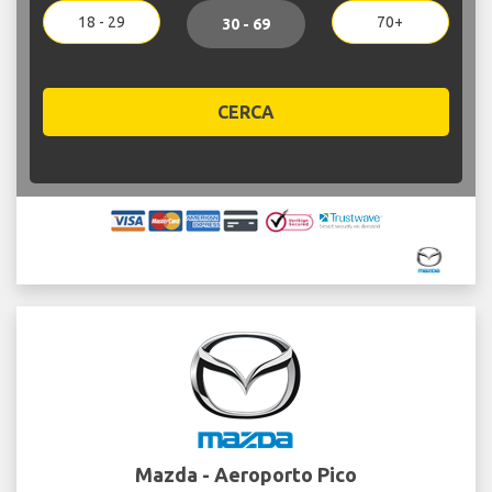
18 - 29
70+
30 - 69
CERCA
Mazda - Aeroporto Pico