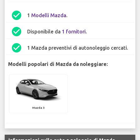
check_circle
1
Modelli Mazda
.
check_circle
Disponibile da
1 fornitori
.
check_circle
1 Mazda preventivi di autonoleggio cercati.
Modelli popolari di Mazda da noleggiare:
Mazda 3