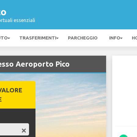
co
rtuali essenziali
UTO
TRASFERIMENTI
PARCHEGGIO
INFO
H
esso Aeroporto Pico
VALORE
E