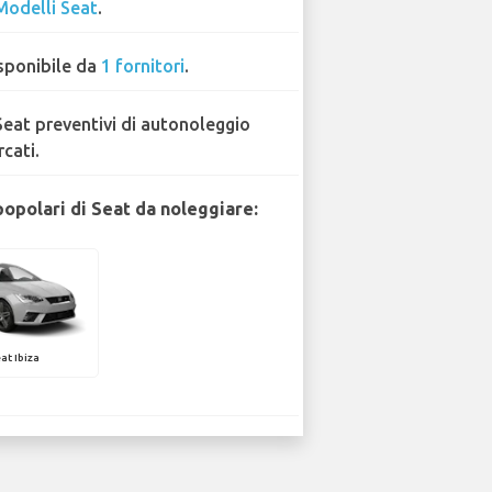
Modelli Seat
.
sponibile da
1 fornitori
.
Seat preventivi di autonoleggio
rcati.
popolari di Seat da noleggiare:
at Ibiza