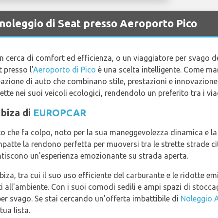
 noleggio di Seat presso Aeroporto Pico
 in cerca di comfort ed efficienza, o un viaggiatore per svago 
 presso l'
Aeroporto di Pico
è una scelta intelligente. Come mar
reazione di auto che combinano stile, prestazioni e innovazion
lette nei suoi veicoli ecologici, rendendolo un preferito tra i via
Ibiza di
EUROPCAR
to che fa colpo, noto per la sua maneggevolezza dinamica e la 
atte la rendono perfetta per muoversi tra le strette strade ci
ntiscono un'esperienza emozionante su strada aperta.
Ibiza, tra cui il suo uso efficiente del carburante e le ridotte 
nti all'ambiente. Con i suoi comodi sedili e ampi spazi di stoccagg
 per svago. Se stai cercando un'offerta imbattibile di
Noleggio A
tua lista.