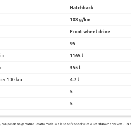
Hatchback
108 g/km
Front wheel drive
95
io
1165 l
o
355 l
per 100 km
4.7 l
5
5
non possiamo garantire l'esatto modello e le specifiche del veicolo Seat Ibiza che riceverai. Per det